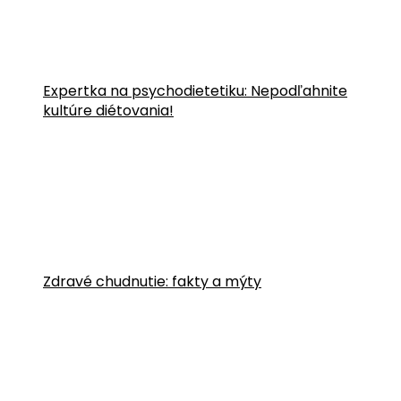
Expertka na psychodietetiku: Nepodľahnite
kultúre diétovania!
Zdravé chudnutie: fakty a mýty