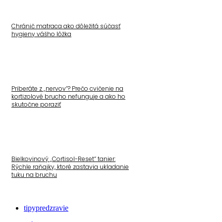
Chránič matraca ako dôležitá súčasť
hygieny vášho lôžka
Priberáte z „nervov“? Prečo cvičenie na
kortizolové brucho nefunguje a ako ho
skutočne poraziť
Bielkovinový „Cortisol-Reset“ tanier:
Rýchle raňajky, ktoré zastavia ukladanie
tuku na bruchu
tipypredzravie