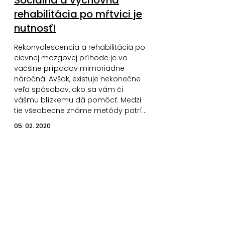
rehabilitácia po mŕtvici je
nutnosť!
Rekonvalescencia a rehabilitácia po
cievnej mozgovej príhode je vo
väčšine prípadov mimoriadne
náročná. Avšak, existuje nekonečne
veľa spôsobov, ako sa vám či
vášmu blízkemu dá pomôcť. Medzi
tie všeobecne známe metódy patrí…
05. 02. 2020