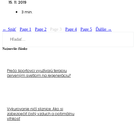
15. 11. 2019
3
min.
← Späť
Page
1
Page
2
Page
3
Page
4
Page
5
Ďalšie →
Search
Najnovšie články
Prečo športovci využívajú terapiu
červeným svetlom na regeneráciu?
Vykurovanie ničí sliznice. Ako si
zabezpečiť čistý vzduch a optimálnu
vlhkosť