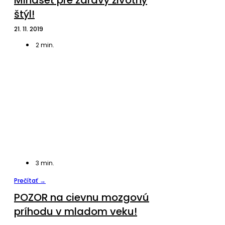
štýl!
21. 11. 2019
2
min.
3
min.
Prečítať →
POZOR na cievnu mozgovú
príhodu v mladom veku!