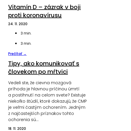
Vitamín D – zázrak v boji
proti koronavírusu
24. 11. 2020
3
min.
3
min.
Prečítať →
Tipy, ako komunikovať s
človekom po mŕtvici
Vedeli ste, že cievna mozgová
príhoda je hlavnou príčinou úmrtí
a postihnutí na celom svete? Existuje
niekoľko štúdií, ktoré dokazujú, že CMP
je veľmi častým ochorením. Jedným
z najčastejších príznakov tohto
ochorenia sú…
18. 11. 2020