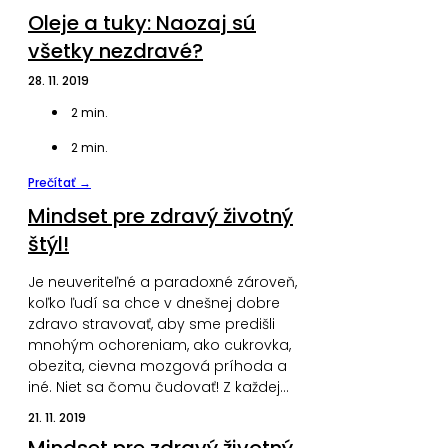
Oleje a tuky: Naozaj sú
všetky nezdravé?
28. 11. 2019
2
min.
2
min.
Prečítať →
Mindset pre zdravý životný
štýl!
Je neuveriteľné a paradoxné zároveň,
koľko ľudí sa chce v dnešnej dobre
zdravo stravovať, aby sme predišli
mnohým ochoreniam, ako cukrovka,
obezita, cievna mozgová príhoda a
iné. Niet sa čomu čudovať! Z každej…
21. 11. 2019
Mindset pre zdravý životný