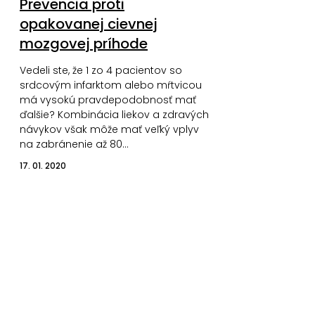
Prevencia proti
opakovanej cievnej
mozgovej príhode
Vedeli ste, že 1 zo 4 pacientov so
srdcovým infarktom alebo mŕtvicou
má vysokú pravdepodobnosť mať
ďalšie? Kombinácia liekov a zdravých
návykov však môže mať veľký vplyv
na zabránenie až 80…
17. 01. 2020