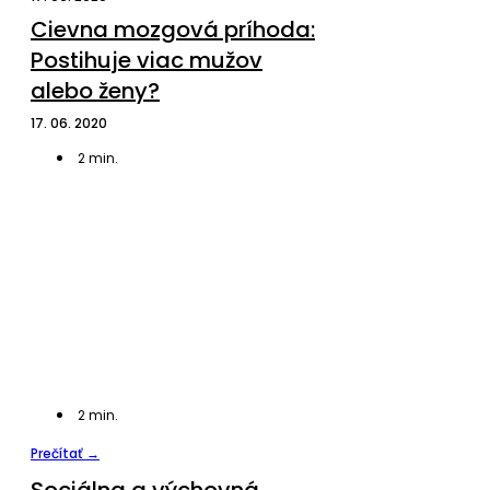
Cievna mozgová príhoda:
Postihuje viac mužov
alebo ženy?
17. 06. 2020
2
min.
2
min.
Prečítať →
Sociálna a výchovná