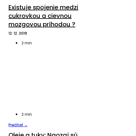
Existuje spojenie medzi
cukrovkou a cievnou
mozgovou príhodou ?
12. 12. 2019
2
min.
2
min.
Prečítať →
Oleje a tuky: Naozaj sú