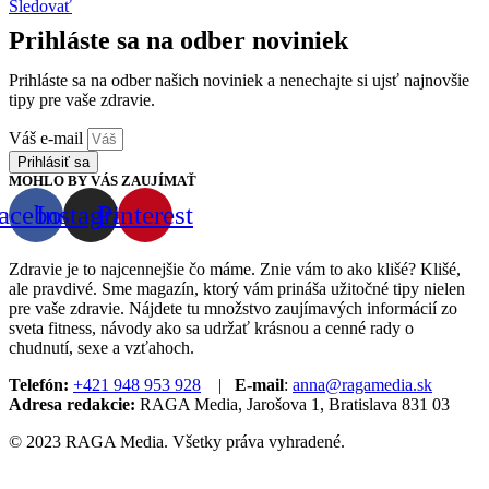
Sledovať
Prihláste sa na odber noviniek
Prihláste sa na odber našich noviniek a nenechajte si ujsť najnovšie
tipy pre vaše zdravie.
Váš e-mail
Prihlásiť sa
MOHLO BY VÁS ZAUJÍMAŤ
acebook
Instagram
Pinterest
Zdravie je to najcennejšie čo máme. Znie vám to ako klišé? Klišé,
ale pravdivé. Sme magazín, ktorý vám prináša užitočné tipy nielen
pre vaše zdravie. Nájdete tu množstvo zaujímavých informácií zo
sveta fitness, návody ako sa udržať krásnou a cenné rady o
chudnutí, sexe a vzťahoch.
Telefón:
+421 948 953 928
|
E-mail
:
anna@ragamedia.sk
Adresa redakcie:
RAGA Media, Jarošova 1, Bratislava 831 03
© 2023 RAGA Media. Všetky práva vyhradené.