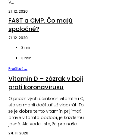
V…
21. 12. 2020
FAST a CMP. Čo majú
spoločné?
21. 12. 2020
3
min.
3
min.
Prečítať →
Vitamín D – zázrak v boji
proti koronavírusu
O priaznivých účinkoch vitamínu C,
ste sa mohli dočítať už viackrát. To,
že je dobré tento vitamín prijímať
práve v tomto období, je každému
jasné. Ale vedeli ste, že pre naše…
24. 11. 2020