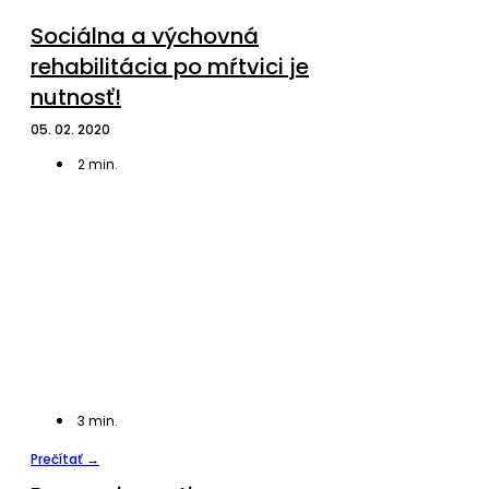
Sociálna a výchovná
rehabilitácia po mŕtvici je
nutnosť!
05. 02. 2020
2
min.
3
min.
Prečítať →