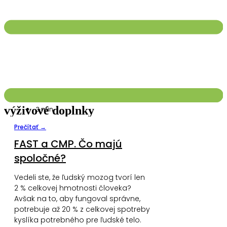
výživové doplnky
3
min.
Prečítať →
FAST a CMP. Čo majú
spoločné?
Vedeli ste, že ľudský mozog tvorí len
2 % celkovej hmotnosti človeka?
Avšak na to, aby fungoval správne,
potrebuje až 20 % z celkovej spotreby
kyslíka potrebného pre ľudské telo.