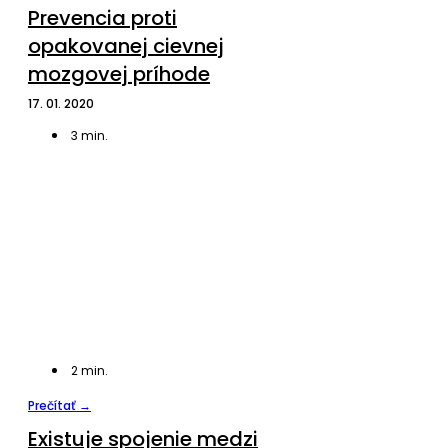
Prevencia proti
opakovanej cievnej
mozgovej príhode
17. 01. 2020
3
min.
2
min.
Prečítať →
Existuje spojenie medzi