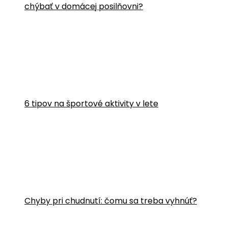
chýbať v domácej posilňovni?
6 tipov na športové aktivity v lete
Chyby pri chudnutí: čomu sa treba vyhnúť?