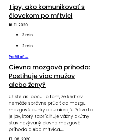
Tipy, ako komunikovať s
človekom po mŕtvici
18. 11. 2020
3
min.
2
min.
Prečítať →
Cievna mozgová príhoda:
Postihuje viac mužov
alebo ženy?
Už ste asi počuli o tom, že keď krv
nemôže správne prúdiť do mozgu,
mozgové bunky odumierajú. Práve to
je jav, ktorý zapríčiňuje vážny akútny
stav nazývaný cievna mozgová
príhoda alebo mŕtvica.…
17. 06. 2020