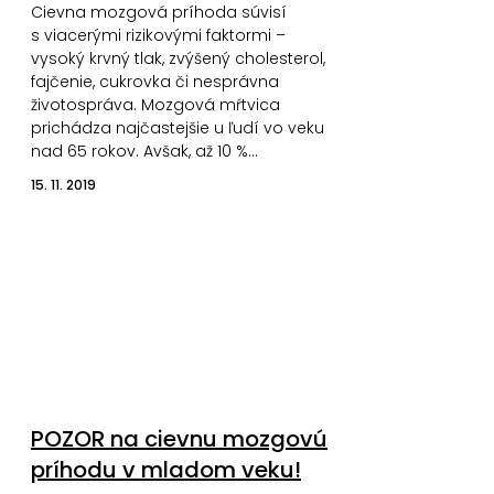
Cievna mozgová príhoda súvisí
s viacerými rizikovými faktormi –
vysoký krvný tlak, zvýšený cholesterol,
fajčenie, cukrovka či nesprávna
životospráva. Mozgová mŕtvica
prichádza najčastejšie u ľudí vo veku
nad 65 rokov. Avšak, až 10 %…
15. 11. 2019
POZOR na cievnu mozgovú
príhodu v mladom veku!