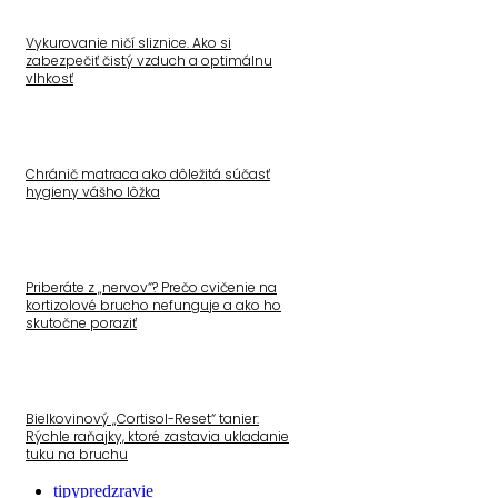
Vykurovanie ničí sliznice. Ako si
zabezpečiť čistý vzduch a optimálnu
vlhkosť
Chránič matraca ako dôležitá súčasť
hygieny vášho lôžka
Priberáte z „nervov“? Prečo cvičenie na
kortizolové brucho nefunguje a ako ho
skutočne poraziť
Bielkovinový „Cortisol-Reset“ tanier:
Rýchle raňajky, ktoré zastavia ukladanie
tuku na bruchu
tipypredzravie