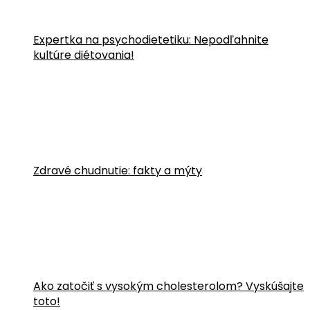
Expertka na psychodietetiku: Nepodľahnite
kultúre diétovania!
Zdravé chudnutie: fakty a mýty
Ako zatočiť s vysokým cholesterolom? Vyskúšajte
toto!