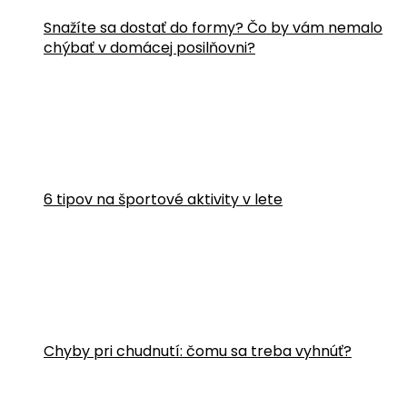
Snažíte sa dostať do formy? Čo by vám nemalo
chýbať v domácej posilňovni?
6 tipov na športové aktivity v lete
Chyby pri chudnutí: čomu sa treba vyhnúť?