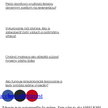
Prečo športovci využívajú terapiu
červeným svetlom na regeneráciu?
Vykurovanie ničí sliznice. Ako si
zabezpečiť čistý vzduch a optimálnu
vlhkosť
Chránič matraca ako dôležitá súčasť
hygieny vášho lôžka
Ako funguje kineziologické tejpovanie a
kedy prináša reálne výsledky?
acebook
Instagram
Pinterest
Zdravie je to najcennejšie čo máme. Znie vám to ako klišé? Klišé,