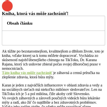
Kniha, ktorá vás môže zachrániť!
Obsah článku
Ak túžite po bezstarostnejšom, kvalitnejšom a dlhšom živote, toto je
kniha, vďake ktorej sa k tomu môžete dopracovať. Vychádza zo
skúseností najobľúbenejšieho chirurga na TikToku, Dr. Karana
Rajana, ktorý ich usilovne zbieral počas svojej dlhoročnej praxe v
nemocniciach.
Táto kniha vás môže zachrániť
je zábavná a cenná príručka na
zlepšenie zdravia, ktorá búra mýty.
Karan je jeden z najväčších influencerov v oblasti zdravia a vedy a
na sociálnych sieťach má niekoľko miliónov sledovateľov. Len na
TikToku ich je 5 a pol milióna, čiže akoby celé Slovensko.
Vo svojich zábavných a zároveň poučných videách búra lekárske
mýty a radí, ako žiť čo najdlhšie a bez zdravotných problémov.
Vďaka jeho radám zistíte, čo všetko môže vyvolávať rôzne