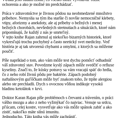
ochorenia a ako je možné im predchádzať.
Práca v zdravotníctve je živnou pôdou na neobmedzené množstvo
príbehov. Nemyslia sa tým iba staršie či novšie nemocničné klebety,
vtipy, aforizmy a anekdoty, ale aj príbehy o bežných i menej
bežných chorobách, nevšedných stretnutiach a situáciách, ktoré nám
pripomínajú, že každý z nás je smrteľný.
V tejto knihe Rajan zahrnul aj niekoľko bizarných historiek, ktoré
vykresľujú trochu pochybný a často neetický svet medicíny. Veď
história je aj tak utvorená chybami a omylmi, z ktorých sa môžeme
poučiť.
Píše napríklad o tom, ako vám môže test dychu pomôcť odhadnúť
váš zdravotný stav. Povedzme kyslý zápach môže svedčiť o refluxe
kyseliny. Značí to, že kúsky potravy sa vám vracajú späť do hrdla,
čo z neho robí živnú pôdu pre baktérie. Zápach podobný
naftalínovým guľôčkam môže byť znakom toho, že trpíte alergiou
alebo ste prechladli. Dych s ovocnou vôňou indikuje vysokú
hladinu ketolátok v krvi.
Doktor Karan Rajan píše problémoch s črevami a trávením, o práci
vášho mozgu a ako z neho vyžmýkať čo najviac. Venuje sa srdcu,
pľúcam, celej kostre, vysvetľuje ako vás môže spánok zabiť a ako
zistiť, nakoľko máte silnú imunitu.
Jednoducho, Táto kniha vás môže zachrániť.