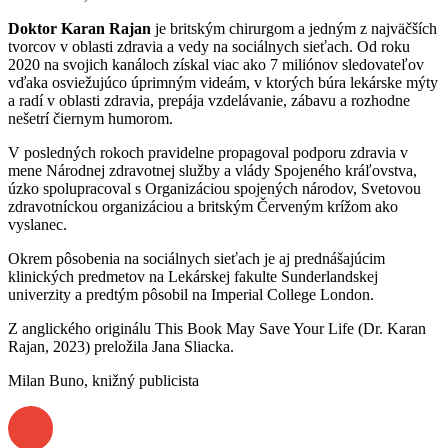
Doktor Karan Rajan
je britským chirurgom a jedným z najväčších
tvorcov v oblasti zdravia a vedy na sociálnych sieťach. Od roku
2020 na svojich kanáloch získal viac ako 7 miliónov sledovateľov
vďaka osviežujúco úprimným videám, v ktorých búra lekárske mýty
a radí v oblasti zdravia, prepája vzdelávanie, zábavu a rozhodne
nešetrí čiernym humorom.
V posledných rokoch pravidelne propagoval podporu zdravia v
mene Národnej zdravotnej služby a vlády Spojeného kráľovstva,
úzko spolupracoval s Organizáciou spojených národov, Svetovou
zdravotníckou organizáciou a britským Červeným krížom ako
vyslanec.
Okrem pôsobenia na sociálnych sieťach je aj prednášajúcim
klinických predmetov na Lekárskej fakulte Sunderlandskej
univerzity a predtým pôsobil na Imperial College London.
Z anglického originálu This Book May Save Your Life (Dr. Karan
Rajan, 2023) preložila Jana Sliacka.
Milan Buno, knižný publicista