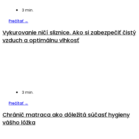
3
min.
Prečítať →
Vykurovanie ničí sliznice. Ako si zabezpečiť čistý
vzduch a optimálnu vlhkosť
3
min.
Prečítať →
Chránič matraca ako dôležitá súčasť hygieny
vášho lôžka