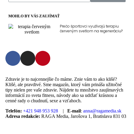
MOHLO BY VÁS ZAUJÍMAŤ
Prečo športovci využívajú terapiu
červeným svetlom na regeneráciu?
Zdravie je to najcennejšie čo máme. Znie vám to ako klišé?
Klišé, ale pravdivé. Sme magazín, ktorý vám prináša užitočné
tipy nielen pre vaše zdravie. Nájdete tu množstvo zaujímavých
informácií zo sveta fitness, návody ako sa udržať krásnou a
cenné rady o chudnutí, sexe a vzťahoch.
Telefón:
+421 948 953 928
|
E-mail
:
anna@ragamedia.sk
Adresa redakcie:
RAGA Media, Jarošova 1, Bratislava 831 03