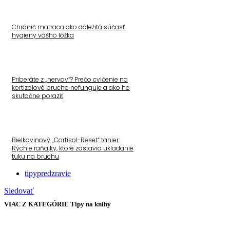
Chránič matraca ako dôležitá súčasť
hygieny vášho lôžka
Priberáte z „nervov“? Prečo cvičenie na
kortizolové brucho nefunguje a ako ho
skutočne poraziť
Bielkovinový „Cortisol-Reset“ tanier:
Rýchle raňajky, ktoré zastavia ukladanie
tuku na bruchu
tipypredzravie
Sledovať
VIAC Z KATEGÓRIE
Tipy na knihy