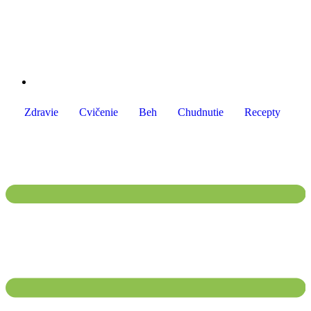
Preskočiť
na
obsah
Zdravie
Cvičenie
Beh
Chudnutie
Recepty