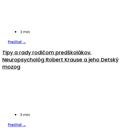
2
min.
Prečítať →
Tipy a rady rodičom predškolákov.
Neuropsychológ Robert Krause a jeho Detský
mozog
3
min.
Prečítať →