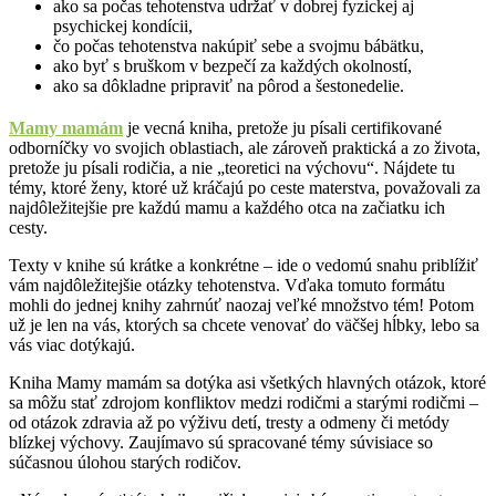
ako sa počas tehotenstva udržať v dobrej fyzickej aj
psychickej kondícii,
čo počas tehotenstva nakúpiť sebe a svojmu bábätku,
ako byť s bruškom v bezpečí za každých okolností,
ako sa dôkladne pripraviť na pôrod a šestonedelie.
Mamy mamám
je vecná kniha, pretože ju písali certifikované
odborníčky vo svojich oblastiach, ale zároveň praktická a zo života,
pretože ju písali rodičia, a nie „teoretici na výchovu“. Nájdete tu
témy, ktoré ženy, ktoré už kráčajú po ceste materstva, považovali za
najdôležitejšie pre každú mamu a každého otca na začiatku ich
cesty.
Texty v knihe sú krátke a konkrétne – ide o vedomú snahu priblížiť
vám najdôležitejšie otázky tehotenstva. Vďaka tomuto formátu
mohli do jednej knihy zahrnúť naozaj veľké množstvo tém! Potom
už je len na vás, ktorých sa chcete venovať do väčšej hĺbky, lebo sa
vás viac dotýkajú.
Kniha Mamy mamám sa dotýka asi všetkých hlavných otázok, ktoré
sa môžu stať zdrojom konfliktov medzi rodičmi a starými rodičmi –
od otázok zdravia až po výživu detí, tresty a odmeny či metódy
blízkej výchovy. Zaujímavo sú spracované témy súvisiace so
súčasnou úlohou starých rodičov.