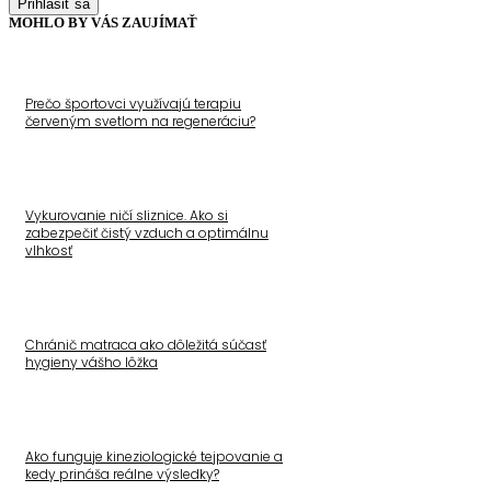
Prihlásiť sa
MOHLO BY VÁS ZAUJÍMAŤ
Prečo športovci využívajú terapiu
červeným svetlom na regeneráciu?
Vykurovanie ničí sliznice. Ako si
zabezpečiť čistý vzduch a optimálnu
vlhkosť
Chránič matraca ako dôležitá súčasť
hygieny vášho lôžka
Ako funguje kineziologické tejpovanie a
kedy prináša reálne výsledky?