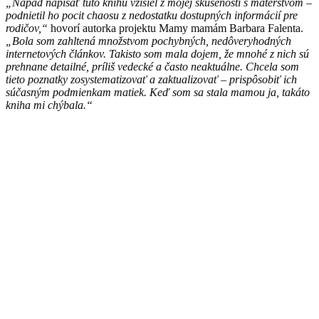
„Nápad napísať túto knihu vzišiel z mojej skúsenosti s materstvom –
podnietil ho pocit chaosu z nedostatku dostupných informácií pre
rodičov,“
hovorí autorka projektu Mamy mamám Barbara Falenta.
„Bola som zahltená množstvom pochybných, nedôveryhodných
internetových článkov. Takisto som mala dojem, že mnohé z nich sú
prehnane detailné, príliš vedecké a často neaktuálne. Chcela som
tieto poznatky zosystematizovať a zaktualizovať – prispôsobiť ich
súčasným podmienkam matiek. Keď som sa stala mamou ja, takáto
kniha mi chýbala.“