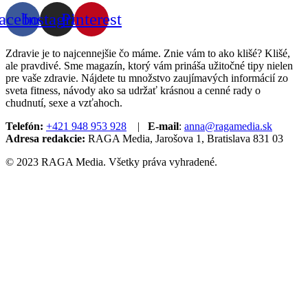
acebook
Instagram
Pinterest
Zdravie je to najcennejšie čo máme. Znie vám to ako klišé? Klišé,
ale pravdivé. Sme magazín, ktorý vám prináša užitočné tipy nielen
pre vaše zdravie. Nájdete tu množstvo zaujímavých informácií zo
sveta fitness, návody ako sa udržať krásnou a cenné rady o
chudnutí, sexe a vzťahoch.
Telefón:
+421 948 953 928
|
E-mail
:
anna@ragamedia.sk
Adresa redakcie:
RAGA Media, Jarošova 1, Bratislava 831 03
© 2023 RAGA Media. Všetky práva vyhradené.