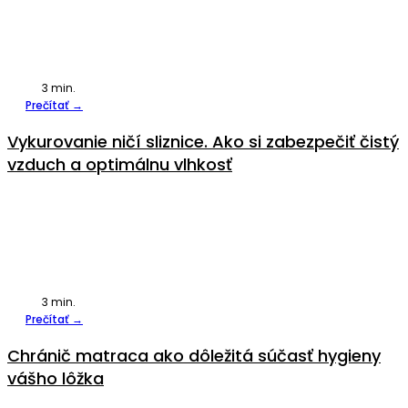
3
min.
Prečítať →
Vykurovanie ničí sliznice. Ako si zabezpečiť čistý
vzduch a optimálnu vlhkosť
3
min.
Prečítať →
Chránič matraca ako dôležitá súčasť hygieny
vášho lôžka