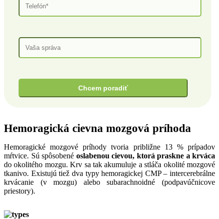
Hemoragická
cievna mozgová príhoda
Hemoragické mozgové príhody tvoria približne 13 % prípadov
mŕtvice. Sú spôsobené
oslabenou cievou, ktorá praskne a krváca
do okolitého mozgu. Krv sa tak akumuluje a stláča okolité mozgové
tkanivo. Existujú tiež dva typy hemoragickej CMP – intercerebrálne
krvácanie (v mozgu) alebo subarachnoidné (podpavúčnicove
priestory).