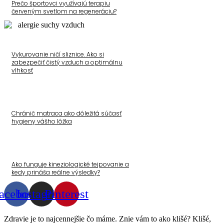
Prečo športovci využívajú terapiu
červeným svetlom na regeneráciu?
Vykurovanie ničí sliznice. Ako si
zabezpečiť čistý vzduch a optimálnu
vlhkosť
Chránič matraca ako dôležitá súčasť
hygieny vášho lôžka
Ako funguje kineziologické tejpovanie a
kedy prináša reálne výsledky?
acebook
Instagram
Pinterest
Zdravie je to najcennejšie čo máme. Znie vám to ako klišé? Klišé,