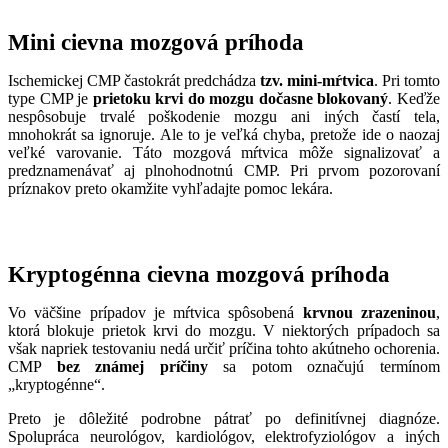
Mini cievna mozgová príhoda
Ischemickej CMP častokrát predchádza
tzv. mini-mŕtvica
. Pri tomto
type CMP je
prietoku krvi do mozgu dočasne blokovaný
. Keďže
nespôsobuje trvalé poškodenie mozgu ani iných častí tela,
mnohokrát sa ignoruje. Ale to je veľká chyba, pretože ide o naozaj
veľké varovanie. Táto mozgová mŕtvica môže signalizovať a
predznamenávať aj plnohodnotnú CMP. Pri prvom pozorovaní
príznakov preto okamžite vyhľadajte pomoc lekára.
Kryptogénna
cievna mozgová príhoda
Vo väčšine prípadov je mŕtvica spôsobená
krvnou zrazeninou
,
ktorá blokuje prietok krvi do mozgu. V niektorých prípadoch sa
však napriek testovaniu nedá určiť príčina tohto akútneho ochorenia.
CMP
bez známej príčiny
sa potom označujú termínom
„kryptogénne“.
Preto je dôležité podrobne pátrať po definitívnej diagnóze.
Spolupráca neurológov, kardiológov, elektrofyziológov a iných