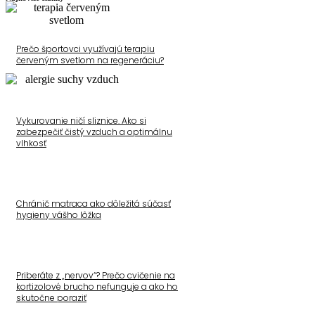
Prečo športovci využívajú terapiu
červeným svetlom na regeneráciu?
Vykurovanie ničí sliznice. Ako si
zabezpečiť čistý vzduch a optimálnu
vlhkosť
Chránič matraca ako dôležitá súčasť
hygieny vášho lôžka
Priberáte z „nervov“? Prečo cvičenie na
kortizolové brucho nefunguje a ako ho
skutočne poraziť