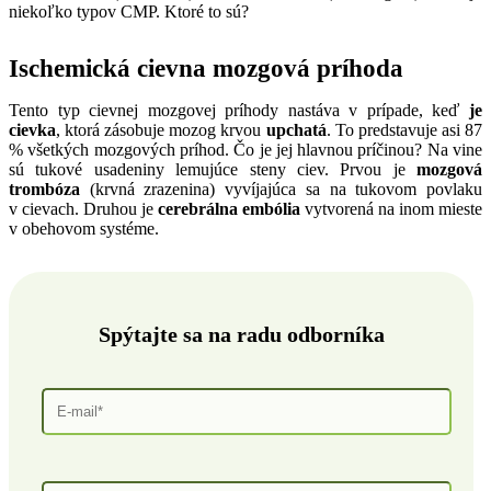
niekoľko typov CMP. Ktoré to sú?
Ischemická
cievna mozgová príhoda
Tento typ cievnej mozgovej príhody nastáva v prípade, keď
je
cievka
, ktorá zásobuje mozog krvou
upchatá
. To predstavuje asi 87
% všetkých mozgových príhod. Čo je jej hlavnou príčinou? Na vine
sú tukové usadeniny lemujúce steny ciev. Prvou je
mozgová
trombóza
(krvná zrazenina) vyvíjajúca sa na tukovom povlaku
v cievach. Druhou je
cerebrálna embólia
vytvorená na inom mieste
v obehovom systéme.
Spýtajte sa na radu odborníka