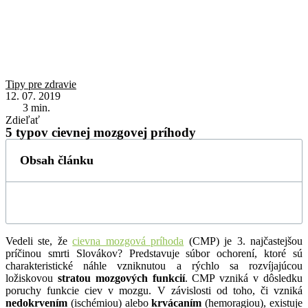
Tipy pre zdravie
12. 07. 2019
3
min.
Zdieľať
5 typov cievnej mozgovej príhody
Obsah článku
Vedeli ste, že
cievna mozgová príhoda
(CMP) je 3. najčastejšou
príčinou smrti Slovákov? Predstavuje súbor ochorení, ktoré sú
charakteristické náhle vzniknutou a rýchlo sa rozvíjajúcou
ložiskovou
stratou mozgových funkcií
. CMP vzniká v dôsledku
poruchy funkcie ciev v mozgu. V závislosti od toho, či vzniká
nedokrvením
(ischémiou) alebo
krvácaním
(hemoragiou), existuje