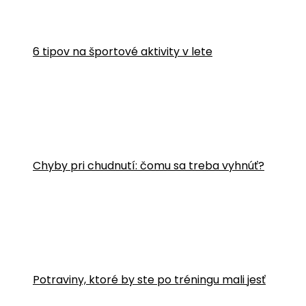
6 tipov na športové aktivity v lete
Chyby pri chudnutí: čomu sa treba vyhnúť?
Potraviny, ktoré by ste po tréningu mali jesť