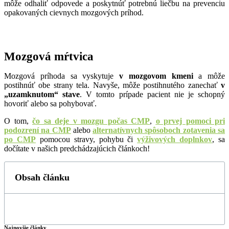
môže odhaliť odpovede a poskytnúť potrebnú liečbu na prevenciu
opakovaných cievnych mozgových príhod.
Mozgová mŕtvica
Mozgová príhoda sa vyskytuje
v mozgovom kmeni
a môže
postihnúť obe strany tela. Navyše, môže postihnutého zanechať
v
„uzamknutom“ stave
. V tomto prípade pacient nie je schopný
hovoriť alebo sa pohybovať.
O tom,
čo sa deje v mozgu počas CMP
,
o prvej pomoci pri
podozrení na CMP
alebo
alternatívnych spôsoboch zotavenia sa
po
CMP
pomocou stravy, pohybu či
výživových doplnkov
, sa
dočítate v našich predchádzajúcich článkoch!
Obsah článku
Najnovšie články