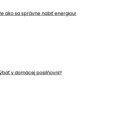
že ako sa správne nabiť energiou!
ýbať v domácej posilňovni?