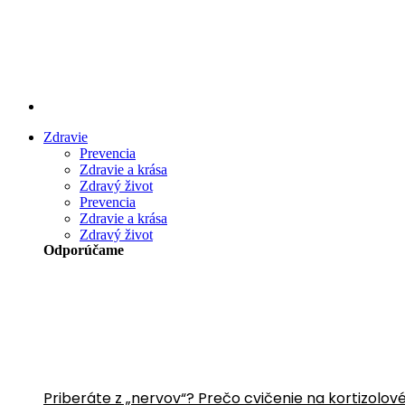
Preskočiť
na
obsah
Zdravie
Prevencia
Zdravie a krása
Zdravý život
Prevencia
Zdravie a krása
Zdravý život
Odporúčame
Priberáte z „nervov“? Prečo cvičenie na kortizolov