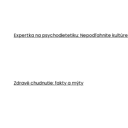
Expertka na psychodietetiku: Nepodľahnite kultúre
Zdravé chudnutie: fakty a mýty