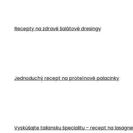
Recepty na zdravé šalátové dresingy
Jednoduchý recept na proteínové palacinky
Vyskúšajte taliansku špecialitu – recept na lasa