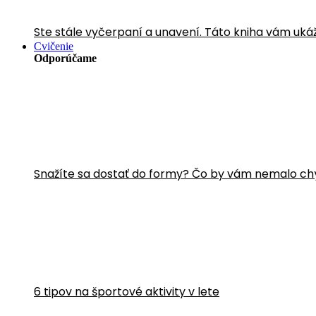
Ste stále vyčerpaní a unavení. Táto kniha vám uká
Cvičenie
Odporúčame
Snažíte sa dostať do formy? Čo by vám nemalo ch
6 tipov na športové aktivity v lete