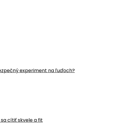
ezpečný experiment na ľuďoch?
 cítiť skvele a fit