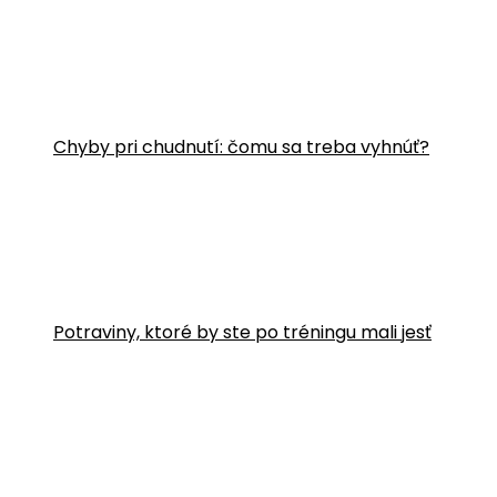
Chyby pri chudnutí: čomu sa treba vyhnúť?
Potraviny, ktoré by ste po tréningu mali jesť