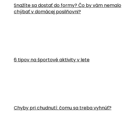
Snažíte sa dostať do formy? Čo by vám nemalo
chýbať v domácej posilňovni?
6 tipov na športové aktivity v lete
Chyby pri chudnutí: čomu sa treba vyhnúť?