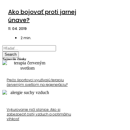
Ako bojovať proti jarnej
únave?
11. 04. 2019
2
min.
Search
Najnovšie články
Prečo športovci využívajú terapiu
červeným svetlom na regeneráciu?
Vykurovanie ničí sliznice. Ako si
zabezpečiť čistý vzduch a optimálnu
vlhkosť