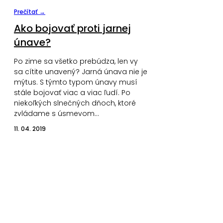
Prečítať →
Ako bojovať proti jarnej
únave?
Po zime sa všetko prebúdza, len vy
sa cítite unavený? Jarná únava nie je
mýtus. S týmto typom únavy musí
stále bojovať viac a viac ľudí. Po
niekoľkých slnečných dňoch, ktoré
zvládame s úsmevom…
11. 04. 2019