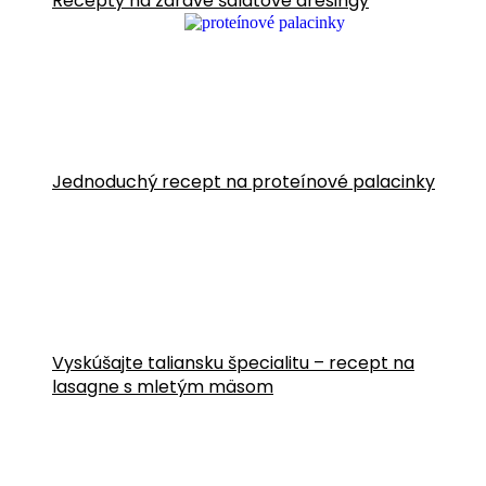
Recepty na zdravé šalátové dresingy
Jednoduchý recept na proteínové palacinky
Vyskúšajte taliansku špecialitu – recept na
lasagne s mletým mäsom