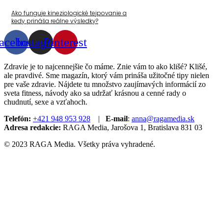
Ako funguje kineziologické tejpovanie a
kedy prináša reálne výsledky?
acebook
Instagram
Pinterest
Zdravie je to najcennejšie čo máme. Znie vám to ako klišé? Klišé,
ale pravdivé. Sme magazín, ktorý vám prináša užitočné tipy nielen
pre vaše zdravie. Nájdete tu množstvo zaujímavých informácií zo
sveta fitness, návody ako sa udržať krásnou a cenné rady o
chudnutí, sexe a vzťahoch.
Telefón:
+421 948 953 928
|
E-mail
:
anna@ragamedia.sk
Adresa redakcie:
RAGA Media, Jarošova 1, Bratislava 831 03
© 2023 RAGA Media. Všetky práva vyhradené.