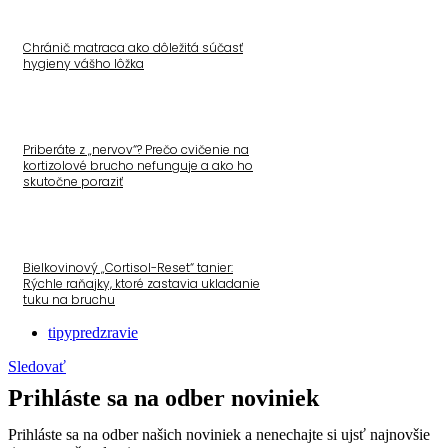
Chránič matraca ako dôležitá súčasť
hygieny vášho lôžka
Priberáte z „nervov“? Prečo cvičenie na
kortizolové brucho nefunguje a ako ho
skutočne poraziť
Bielkovinový „Cortisol-Reset“ tanier:
Rýchle raňajky, ktoré zastavia ukladanie
tuku na bruchu
tipypredzravie
Sledovať
Prihláste sa na odber noviniek
Prihláste sa na odber našich noviniek a nenechajte si ujsť najnovšie