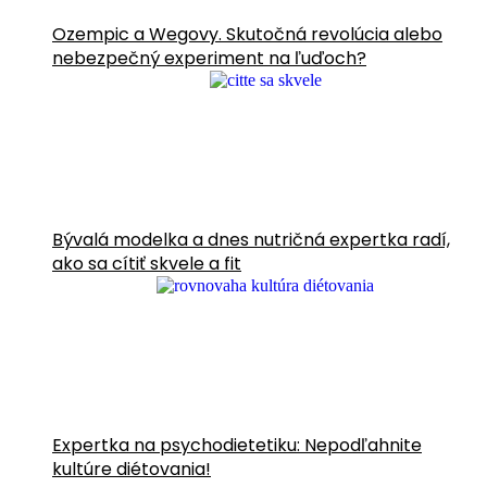
Ozempic a Wegovy. Skutočná revolúcia alebo
nebezpečný experiment na ľuďoch?
Bývalá modelka a dnes nutričná expertka radí,
ako sa cítiť skvele a fit
Expertka na psychodietetiku: Nepodľahnite
kultúre diétovania!