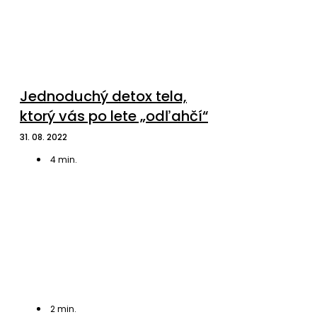
Jednoduchý detox tela,
ktorý vás po lete „odľahčí“
31. 08. 2022
4
min.
2
min.