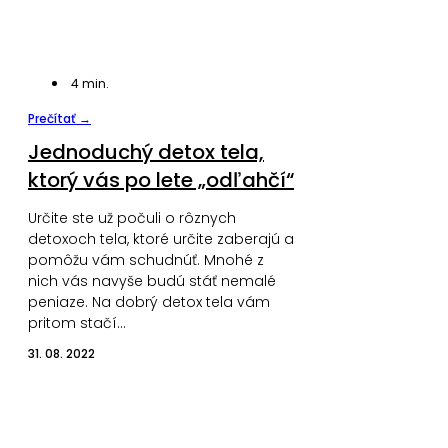
4
min.
Prečítať →
Jednoduchý detox tela,
ktorý vás po lete „odľahčí“
Určite ste už počuli o rôznych
detoxoch tela, ktoré určite zaberajú a
pomôžu vám schudnúť. Mnohé z
nich vás navyše budú stáť nemalé
peniaze. Na dobrý detox tela vám
pritom stačí…
31. 08. 2022