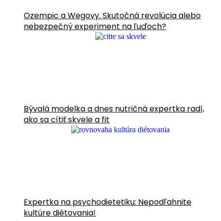
Ozempic a Wegovy. Skutočná revolúcia alebo
nebezpečný experiment na ľuďoch?
Bývalá modelka a dnes nutričná expertka radí,
ako sa cítiť skvele a fit
Expertka na psychodietetiku: Nepodľahnite
kultúre diétovania!