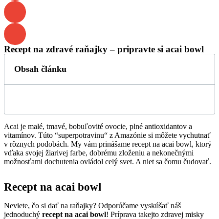
Recept na zdravé raňajky – pripravte si acai bowl
Obsah článku
Acai je malé, tmavé, bobuľovité ovocie, plné antioxidantov a
vitamínov. Túto “superpotravinu“ z Amazónie si môžete vychutnať
v rôznych podobách. My vám prinášame recept na acai bowl, ktorý
vďaka svojej žiarivej farbe, dobrému zloženiu a nekonečnými
možnosťami dochutenia ovládol celý svet. A niet sa čomu čudovať.
Recept na acai bowl
Neviete, čo si dať na raňajky? Odporúčame vyskúšať náš
jednoduchý
recept na acai bowl
! Príprava takejto zdravej misky