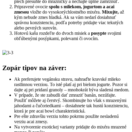
plech presuňte do mrazničky a nechajte úplne zamrznúť.
Pripravené ovocie
spolu s mliekom, jogurtom a acai
zmesou
vložte do vysokorýchlostného mixéra.
Mixujte,
až
kým nebude zmes hladká. Ak sa vám nedarí dosiahnuť
správnu konzistenciu, podľa potreby pridajte viac tekutých
alebo pevných surovín.
Hotovú kašu rozdeľte do dvoch misiek a
posypte
svojimi
obľúbenými posýpkami, polevami či ovocím.
Zopár tipov na záver:
Ak preferujete vegánsku stravu, nahraďte kravské mlieko
rastlinnou verziou. To isté platí aj pri bielom jogurte. Pozor si
dajte aj pri pridaní granoly – mnohokrát býva sladená medom.
V prípade, že ste zabudli dať zmraziť banán, nezúfajte.
Použiť môžete aj čerstvý. Skombinujte ho však s mrazenými
jahodami a čučoriedkami – dosiahnete tak hustú konzistenciu,
ktorá je pre acai bowl charakteristická.
Pre ešte zdravšiu verziu tohto pokrmu použite nesladenú
verziu acai zmesy.
Na vytvorenie exotickej varianty pridajte do mixéra mrazené