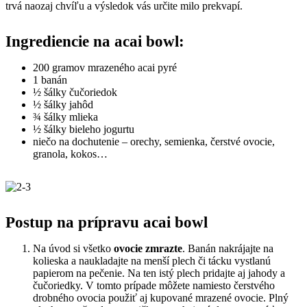
trvá naozaj chvíľu a výsledok vás určite milo prekvapí.
Ingrediencie na acai bowl:
200 gramov mrazeného acai pyré
1 banán
½ šálky čučoriedok
½ šálky jahôd
¾ šálky mlieka
½ šálky bieleho jogurtu
niečo na dochutenie – orechy, semienka, čerstvé ovocie,
granola, kokos…
Postup na prípravu acai bowl
Na úvod si všetko
ovocie zmrazte
. Banán nakrájajte na
kolieska a naukladajte na menší plech či tácku vystlanú
papierom na pečenie. Na ten istý plech pridajte aj jahody a
čučoriedky. V tomto prípade môžete namiesto čerstvého
drobného ovocia použiť aj kupované mrazené ovocie. Plný