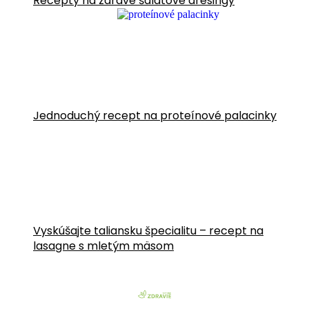
Recepty na zdravé šalátové dresingy
Jednoduchý recept na proteínové palacinky
Vyskúšajte taliansku špecialitu – recept na
lasagne s mletým mäsom