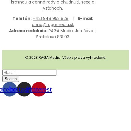
krásnou a cenné rady o chudnutí, sexe a
vzťahoch.
Telefón:
+421 948 953 928
|
E-mail
:
anna@ragamedia.sk
Adresa redakcie:
RAGA Media, Jarošova 1,
Bratislava 831 03
© 2023 RAGA Media. Všetky práva vyhradené.
Search
acebook
Instagram
Pinterest