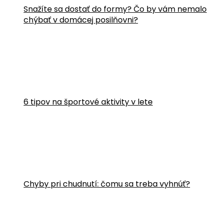
Snažíte sa dostať do formy? Čo by vám nemalo
chýbať v domácej posilňovni?
6 tipov na športové aktivity v lete
Chyby pri chudnutí: čomu sa treba vyhnúť?