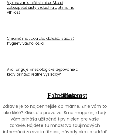
Vykurovanie ničí sliznice. Ako si
zabezpečiť čistý vzduch a optimálnu
vlhkosť
Chránič matraca ako dôležitá súčasť
hygieny vášho lôžka
Ako funguje kineziologické tejpovanie a
kedy prináša reálne výsledky?
Facebook
Instagram
Pinterest
Zdravie je to najcennejšie čo máme. Znie vám to
ako klišé? Klišé, ale pravdivé. Sme magazín, ktorý
vám prináša užitočné tipy nielen pre vaše
zdravie. Nájdete tu množstvo zaujímavých
informácií zo sveta fitness, návody ako sa udržať