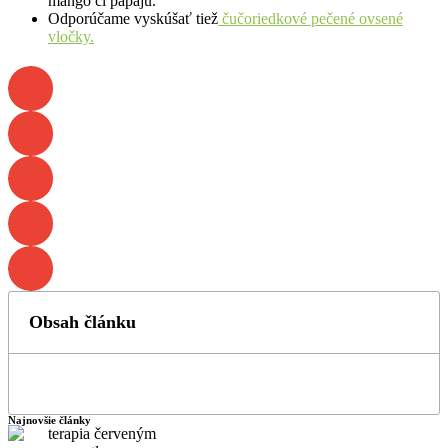
mango či papáju.
Odporúčame vyskúšať tiež
čučoriedkové pečené ovsené
vločky.
Obsah článku
Najnovšie články