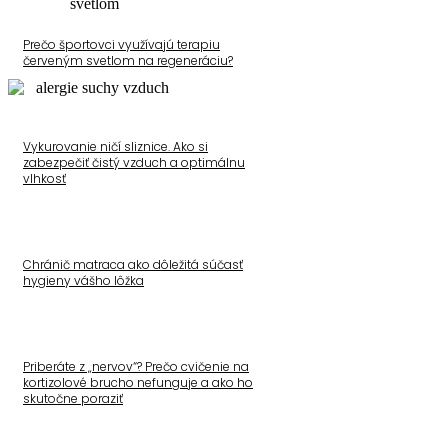
Prečo športovci využívajú terapiu
červeným svetlom na regeneráciu?
Vykurovanie ničí sliznice. Ako si
zabezpečiť čistý vzduch a optimálnu
vlhkosť
Chránič matraca ako dôležitá súčasť
hygieny vášho lôžka
Priberáte z „nervov“? Prečo cvičenie na
kortizolové brucho nefunguje a ako ho
skutočne poraziť