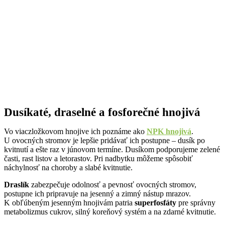
Dusíkaté, draselné a fosforečné hnojivá
Vo viaczložkovom hnojive ich poznáme ako
NPK hnojivá
.
U ovocných stromov je lepšie pridávať ich postupne – dusík po
kvitnutí a ešte raz v júnovom termíne. Dusíkom podporujeme zelené
časti, rast listov a letorastov. Pri nadbytku môžeme spôsobiť
náchylnosť na choroby a slabé kvitnutie.
Draslík
zabezpečuje odolnosť a pevnosť ovocných stromov,
postupne ich pripravuje na jesenný a zimný nástup mrazov.
K obľúbeným jesenným hnojivám patria
superfosfáty
pre správny
metabolizmus cukrov, silný koreňový systém a na zdarné kvitnutie.