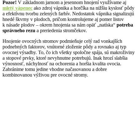
Pozor!
V základnom jarnom a jesennom hnojení využívame aj
mletý vápenec
ako zdroj vápnika a horčíka na nižšiu kyslosť pôdy
a efektívnu tvorbu zelených farbív. Nedostatok vápnika signalizujú
hnedé škvrny v plodoch, pričom kontrolujeme aj pomer listov
k násade plodov – okrem hnojenia sa nám opäť „natíska“
potreba
správneho rezu
a preriedenia stromčekov.
Hnojenie ovocných stromov podmieňuje celý rad vonkajších
podnebných faktorov, vnútorné zloženie pôdy a rovnako aj typ
ovocnej výsadby. To, čo ich všetky spoločne spája, sú makroživiny
a stopové prvky, ktoré nevyhnutne potrebujú. Inak hrozí slabšia
výnosnosť, náchylnosť na ochorenia a horšia kvalita ovocia.
Zabránime tomu jedine vhodne načasovanou a dobre
kombinovanou výživou pre ovocné stromy.