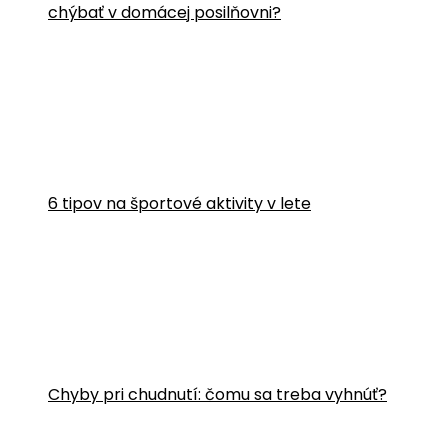
chýbať v domácej posilňovni?
6 tipov na športové aktivity v lete
Chyby pri chudnutí: čomu sa treba vyhnúť?