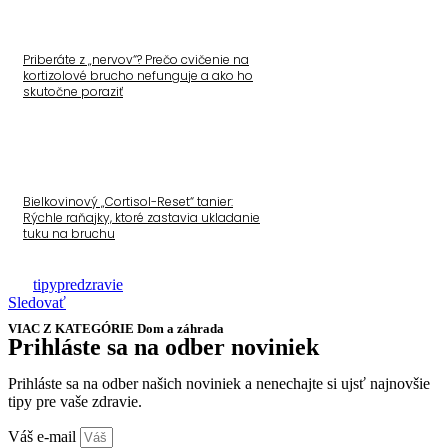
Priberáte z „nervov“? Prečo cvičenie na
kortizolové brucho nefunguje a ako ho
skutočne poraziť
Bielkovinový „Cortisol-Reset“ tanier:
Rýchle raňajky, ktoré zastavia ukladanie
tuku na bruchu
tipypredzravie
Sledovať
VIAC Z KATEGÓRIE
Dom a záhrada
Prihláste sa na odber noviniek
Prihláste sa na odber našich noviniek a nenechajte si ujsť najnovšie
tipy pre vaše zdravie.
Váš e-mail