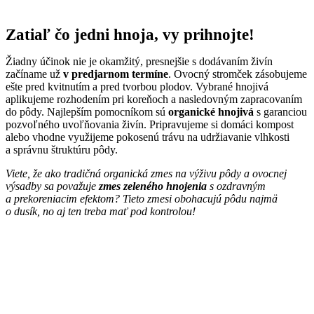
Zatiaľ čo jedni hnoja, vy prihnojte!
Žiadny účinok nie je okamžitý, presnejšie s dodávaním živín
začíname už
v predjarnom termíne
. Ovocný stromček zásobujeme
ešte pred kvitnutím a pred tvorbou plodov. Vybrané hnojivá
aplikujeme rozhodením pri koreňoch a nasledovným zapracovaním
do pôdy. Najlepším pomocníkom sú
organické hnojivá
s garanciou
pozvoľného uvoľňovania živín. Pripravujeme si domáci kompost
alebo vhodne využijeme pokosenú trávu na udržiavanie vlhkosti
a správnu štruktúru pôdy.
Viete, že ako tradičná organická zmes na výživu pôdy a ovocnej
výsadby sa považuje
zmes zeleného hnojenia
s ozdravným
a prekoreniacim efektom? Tieto zmesi obohacujú pôdu najmä
o dusík, no aj ten treba mať pod kontrolou!