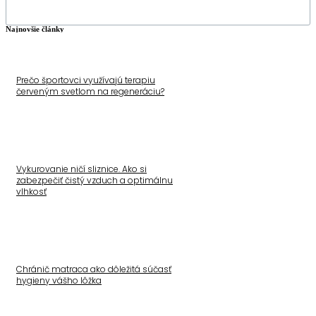
Najnovšie články
Prečo športovci využívajú terapiu
červeným svetlom na regeneráciu?
Vykurovanie ničí sliznice. Ako si
zabezpečiť čistý vzduch a optimálnu
vlhkosť
Chránič matraca ako dôležitá súčasť
hygieny vášho lôžka