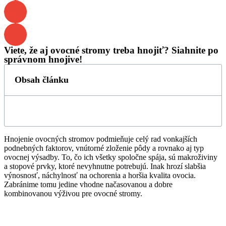
Viete, že aj ovocné stromy treba hnojiť? Siahnite po
správnom hnojive!
Obsah článku
Hnojenie ovocných stromov podmieňuje celý rad vonkajších
podnebných faktorov, vnútorné zloženie pôdy a rovnako aj typ
ovocnej výsadby. To, čo ich všetky spoločne spája, sú makroživiny
a stopové prvky, ktoré nevyhnutne potrebujú. Inak hrozí slabšia
výnosnosť, náchylnosť na ochorenia a horšia kvalita ovocia.
Zabránime tomu jedine vhodne načasovanou a dobre
kombinovanou výživou pre ovocné stromy.