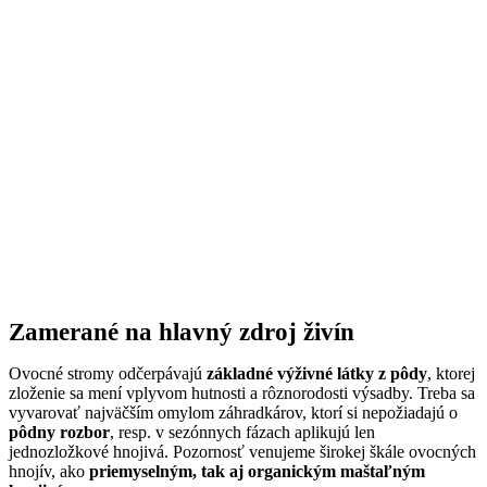
Zamerané na hlavný zdroj živín
Ovocné stromy odčerpávajú
základné výživné látky z pôdy
, ktorej
zloženie sa mení vplyvom hutnosti a rôznorodosti výsadby. Treba sa
vyvarovať najväčším omylom záhradkárov, ktorí si nepožiadajú o
pôdny rozbor
, resp. v sezónnych fázach aplikujú len
jednozložkové hnojivá. Pozornosť venujeme širokej škále ovocných
hnojív, ako
priemyselným, tak aj organickým maštaľným