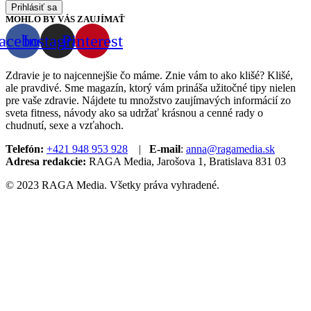
Prihlásiť sa
MOHLO BY VÁS ZAUJÍMAŤ
acebook
Instagram
Pinterest
Zdravie je to najcennejšie čo máme. Znie vám to ako klišé? Klišé,
ale pravdivé. Sme magazín, ktorý vám prináša užitočné tipy nielen
pre vaše zdravie. Nájdete tu množstvo zaujímavých informácií zo
sveta fitness, návody ako sa udržať krásnou a cenné rady o
chudnutí, sexe a vzťahoch.
Telefón:
+421 948 953 928
|
E-mail
:
anna@ragamedia.sk
Adresa redakcie:
RAGA Media, Jarošova 1, Bratislava 831 03
© 2023 RAGA Media. Všetky práva vyhradené.