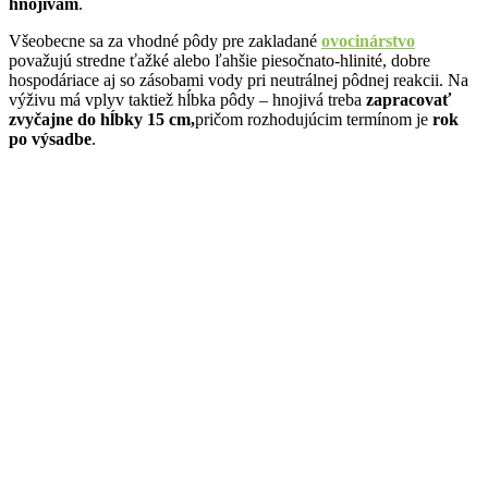
hnojivám
.
Všeobecne sa za vhodné pôdy pre zakladané
ovocinárstvo
považujú stredne ťažké alebo ľahšie piesočnato-hlinité, dobre
hospodáriace aj so zásobami vody pri neutrálnej pôdnej reakcii. Na
výživu má vplyv taktiež hĺbka pôdy – hnojivá treba
zapracovať
zvyčajne do hĺbky 15 cm,
pričom rozhodujúcim termínom je
rok
po výsadbe
.