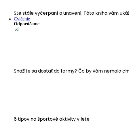
Ste stále vyčerpaní a unavení. Táto kniha vám uká
Cvičenie
Odporúčame
Snažíte sa dostať do formy? Čo by vám nemalo ch
6 tipov na športové aktivity v lete