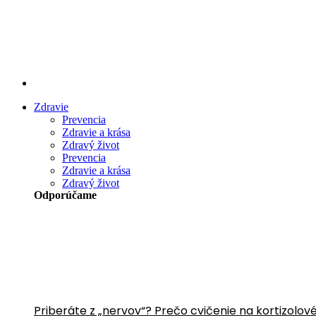
Preskočiť
na
obsah
Zdravie
Prevencia
Zdravie a krása
Zdravý život
Prevencia
Zdravie a krása
Zdravý život
Odporúčame
Priberáte z „nervov“? Prečo cvičenie na kortizolov