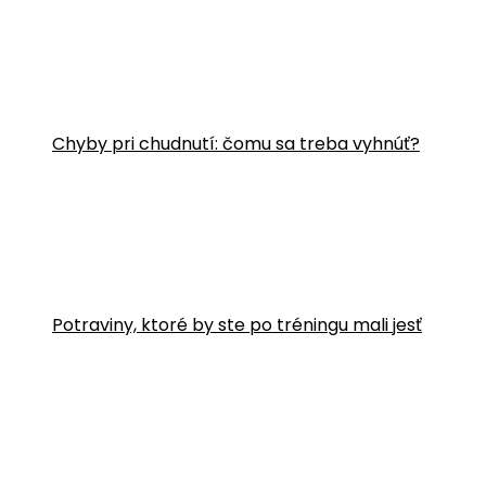
Chyby pri chudnutí: čomu sa treba vyhnúť?
Potraviny, ktoré by ste po tréningu mali jesť