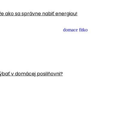
že ako sa správne nabiť energiou!
ýbať v domácej posilňovni?