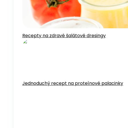
Recepty na zdravé šalátové dresingy
Jednoduchý recept na proteínové palacinky