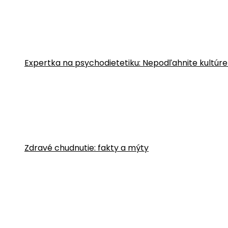
Expertka na psychodietetiku: Nepodľahnite kultúre
Zdravé chudnutie: fakty a mýty