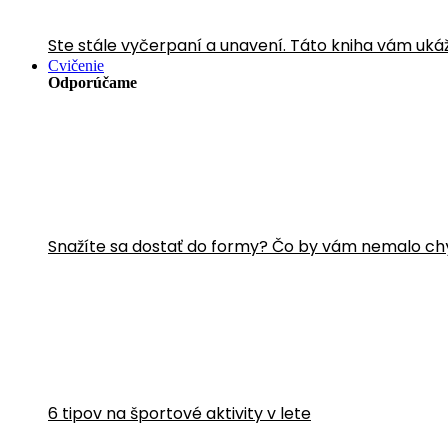
Ste stále vyčerpaní a unavení. Táto kniha vám uká
Cvičenie
Odporúčame
Snažíte sa dostať do formy? Čo by vám nemalo ch
6 tipov na športové aktivity v lete