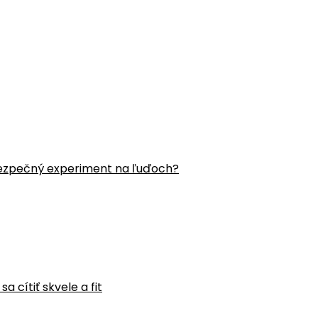
ezpečný experiment na ľuďoch?
 cítiť skvele a fit