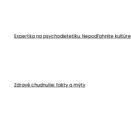
Expertka na psychodietetiku: Nepodľahnite kultúre
Zdravé chudnutie: fakty a mýty