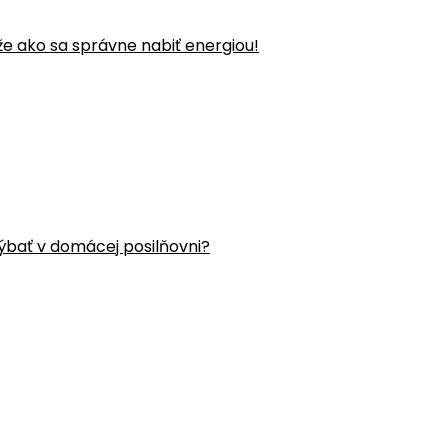
že ako sa správne nabiť energiou!
ýbať v domácej posilňovni?