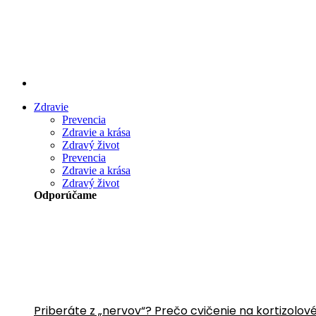
Preskočiť
na
obsah
Zdravie
Prevencia
Zdravie a krása
Zdravý život
Prevencia
Zdravie a krása
Zdravý život
Odporúčame
Priberáte z „nervov“? Prečo cvičenie na kortizolov