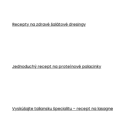
Recepty na zdravé šalátové dresingy
Jednoduchý recept na proteínové palacinky
Vyskúšajte taliansku špecialitu – recept na lasa