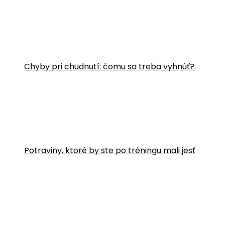
Chyby pri chudnutí: čomu sa treba vyhnúť?
Potraviny, ktoré by ste po tréningu mali jesť