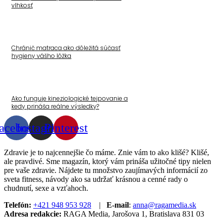
vlhkosť
Chránič matraca ako dôležitá súčasť
hygieny vášho lôžka
Ako funguje kineziologické tejpovanie a
kedy prináša reálne výsledky?
acebook
Instagram
Pinterest
Zdravie je to najcennejšie čo máme. Znie vám to ako klišé? Klišé,
ale pravdivé. Sme magazín, ktorý vám prináša užitočné tipy nielen
pre vaše zdravie. Nájdete tu množstvo zaujímavých informácií zo
sveta fitness, návody ako sa udržať krásnou a cenné rady o
chudnutí, sexe a vzťahoch.
Telefón:
+421 948 953 928
|
E-mail
:
anna@ragamedia.sk
Adresa redakcie:
RAGA Media, Jarošova 1, Bratislava 831 03