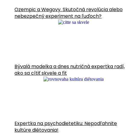
Ozempic a Wegovy. Skutočná revolúcia alebo
nebezpečný experiment na ľuďoch?
Bývalá modelka a dnes nutričná expertka radí,
ako sa cítiť skvele a fit
Expertka na psychodietetiku: Nepodľahnite
kultúre diétovania!