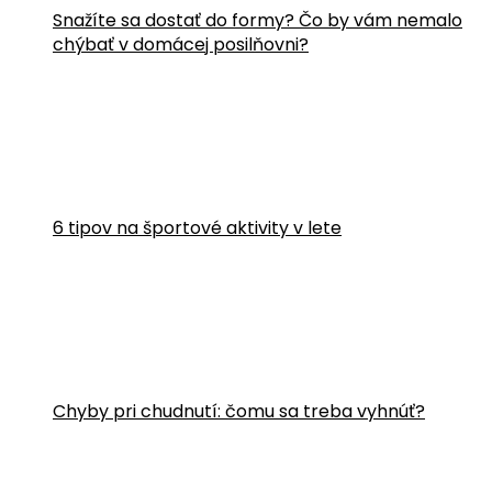
Snažíte sa dostať do formy? Čo by vám nemalo
chýbať v domácej posilňovni?
6 tipov na športové aktivity v lete
Chyby pri chudnutí: čomu sa treba vyhnúť?