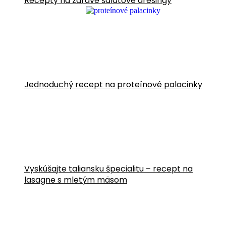
Recepty na zdravé šalátové dresingy
Jednoduchý recept na proteínové palacinky
Vyskúšajte taliansku špecialitu – recept na
lasagne s mletým mäsom