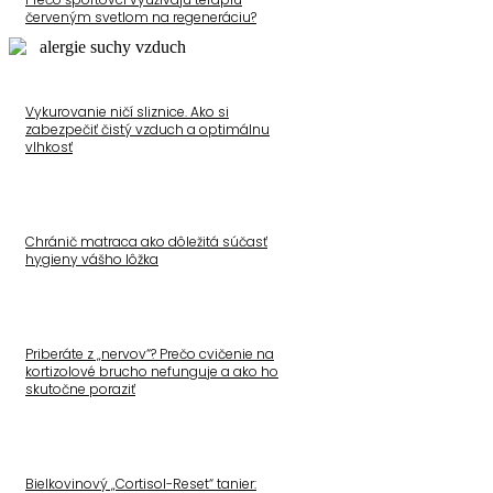
červeným svetlom na regeneráciu?
Vykurovanie ničí sliznice. Ako si
zabezpečiť čistý vzduch a optimálnu
vlhkosť
Chránič matraca ako dôležitá súčasť
hygieny vášho lôžka
Priberáte z „nervov“? Prečo cvičenie na
kortizolové brucho nefunguje a ako ho
skutočne poraziť
Bielkovinový „Cortisol-Reset“ tanier: