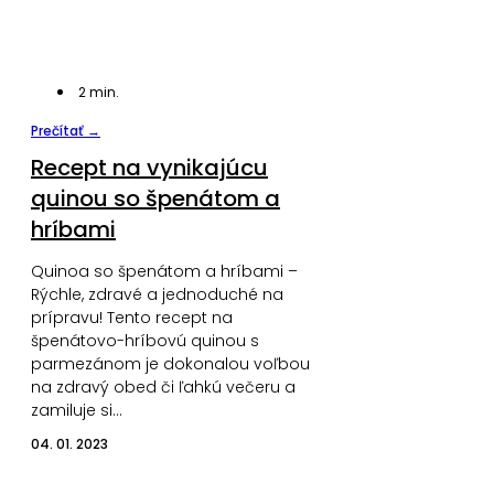
2
min.
Prečítať →
Recept na vynikajúcu
quinou so špenátom a
hríbami
Quinoa so špenátom a hríbami –
Rýchle, zdravé a jednoduché na
prípravu! Tento recept na
špenátovo-hríbovú quinou s
parmezánom je dokonalou voľbou
na zdravý obed či ľahkú večeru a
zamiluje si…
04. 01. 2023