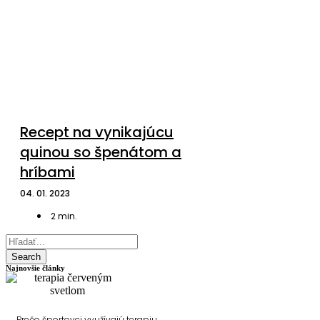
Recept na vynikajúcu
quinou so špenátom a
hríbami
04. 01. 2023
2
min.
Search
Najnovšie články
Prečo športovci využívajú terapiu