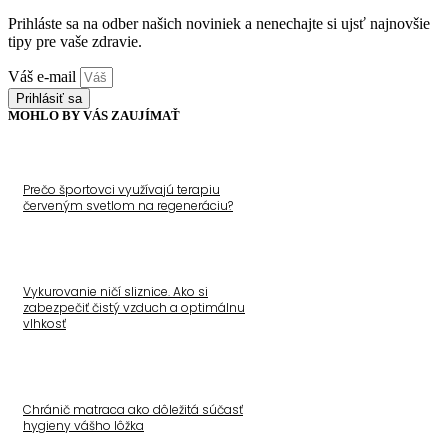
Prihláste sa na odber našich noviniek a nenechajte si ujsť najnovšie
tipy pre vaše zdravie.
Váš e-mail
Prihlásiť sa
MOHLO BY VÁS ZAUJÍMAŤ
Prečo športovci využívajú terapiu
červeným svetlom na regeneráciu?
Vykurovanie ničí sliznice. Ako si
zabezpečiť čistý vzduch a optimálnu
vlhkosť
Chránič matraca ako dôležitá súčasť
hygieny vášho lôžka