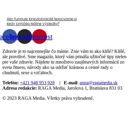
Ako funguje kineziologické tejpovanie a
kedy prináša reálne výsledky?
acebook
Instagram
Pinterest
Zdravie je to najcennejšie čo máme. Znie vám to ako klišé? Klišé,
ale pravdivé. Sme magazín, ktorý vám prináša užitočné tipy nielen
pre vaše zdravie. Nájdete tu množstvo zaujímavých informácií zo
sveta fitness, návody ako sa udržať krásnou a cenné rady o
chudnutí, sexe a vzťahoch.
Telefón:
+421 948 953 928
|
E-mail
:
anna@ragamedia.sk
Adresa redakcie:
RAGA Media, Jarošova 1, Bratislava 831 03
© 2023 RAGA Media. Všetky práva vyhradené.