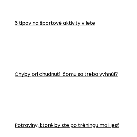
6 tipov na športové aktivity v lete
Chyby pri chudnutí: čomu sa treba vyhnúť?
Potraviny, ktoré by ste po tréningu mali jesť