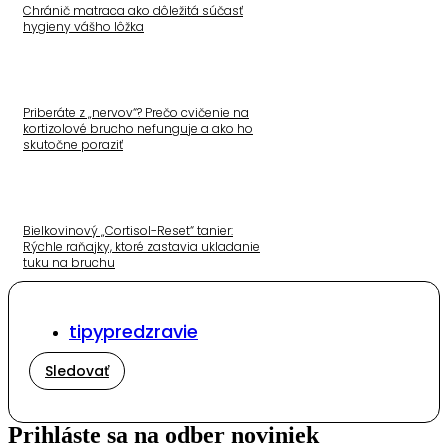
Chránič matraca ako dôležitá súčasť
hygieny vášho lôžka
Priberáte z „nervov“? Prečo cvičenie na
kortizolové brucho nefunguje a ako ho
skutočne poraziť
Bielkovinový „Cortisol-Reset“ tanier:
Rýchle raňajky, ktoré zastavia ukladanie
tuku na bruchu
tipypredzravie
Sledovať
Prihláste sa na odber noviniek