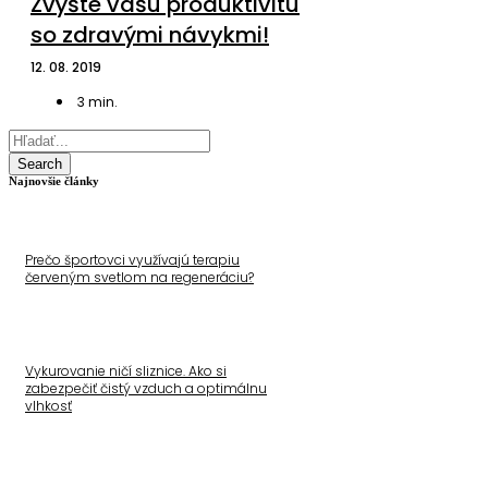
Zvýšte vašu produktivitu
so zdravými návykmi!
12. 08. 2019
3
min.
Search
Najnovšie články
Prečo športovci využívajú terapiu
červeným svetlom na regeneráciu?
Vykurovanie ničí sliznice. Ako si
zabezpečiť čistý vzduch a optimálnu
vlhkosť