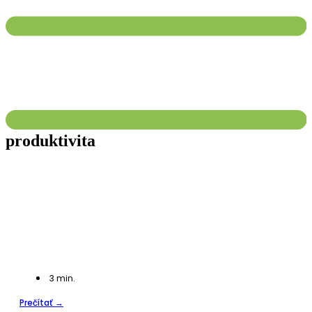
produktivita
3
min.
Prečítať →