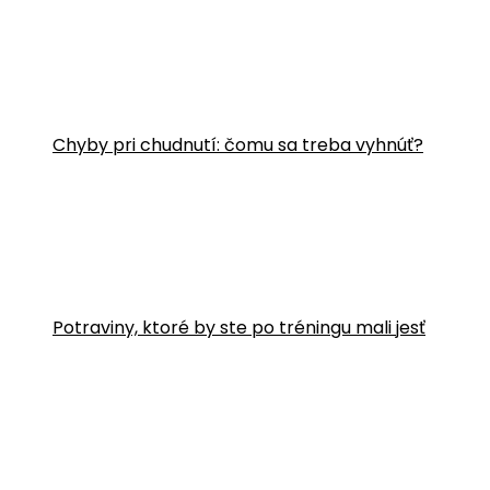
Chyby pri chudnutí: čomu sa treba vyhnúť?
Potraviny, ktoré by ste po tréningu mali jesť