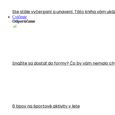
Ste stále vyčerpaní a unavení. Táto kniha vám uká
Cvičenie
Odporúčame
Snažíte sa dostať do formy? Čo by vám nemalo ch
6 tipov na športové aktivity v lete