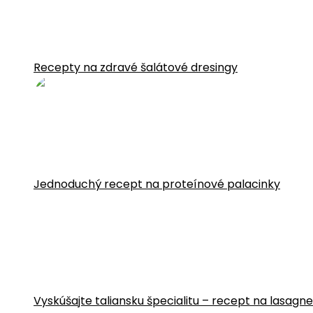
Recepty na zdravé šalátové dresingy
Jednoduchý recept na proteínové palacinky
Vyskúšajte taliansku špecialitu – recept na lasa