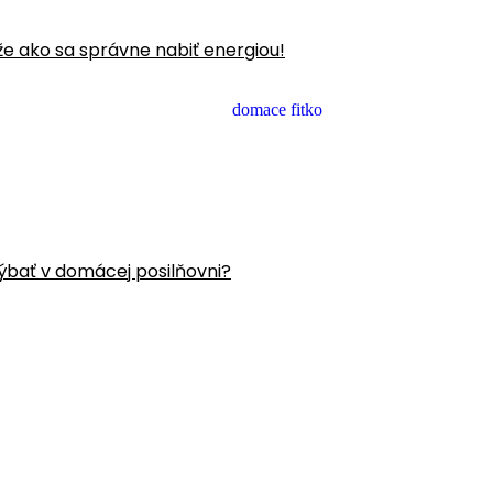
že ako sa správne nabiť energiou!
ýbať v domácej posilňovni?