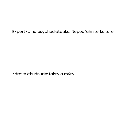
Expertka na psychodietetiku: Nepodľahnite kultúre
Zdravé chudnutie: fakty a mýty