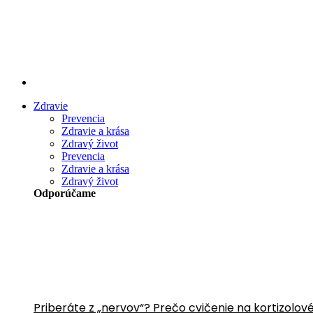
Preskočiť
na
obsah
Zdravie
Prevencia
Zdravie a krása
Zdravý život
Prevencia
Zdravie a krása
Zdravý život
Odporúčame
Priberáte z „nervov“? Prečo cvičenie na kortizolov