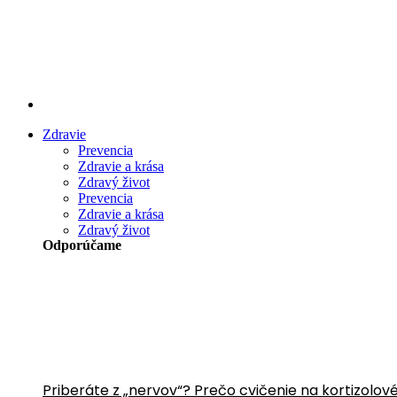
Preskočiť
na
obsah
Zdravie
Prevencia
Zdravie a krása
Zdravý život
Prevencia
Zdravie a krása
Zdravý život
Odporúčame
Priberáte z „nervov“? Prečo cvičenie na kortizolov