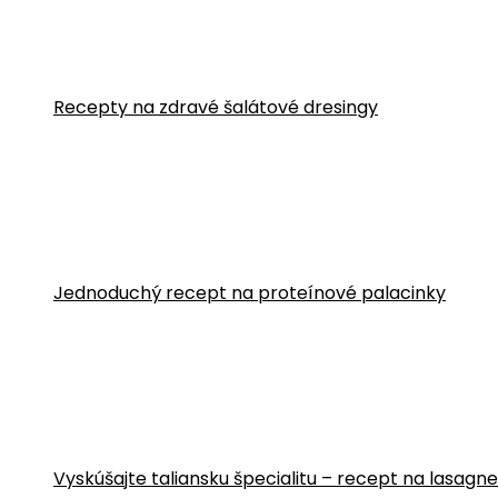
Recepty na zdravé šalátové dresingy
Jednoduchý recept na proteínové palacinky
Vyskúšajte taliansku špecialitu – recept na lasa