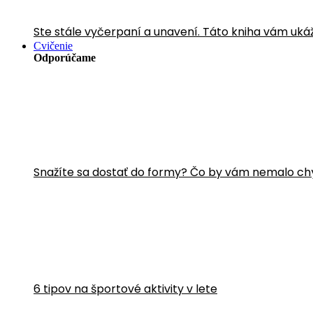
Ste stále vyčerpaní a unavení. Táto kniha vám uká
Cvičenie
Odporúčame
Snažíte sa dostať do formy? Čo by vám nemalo ch
6 tipov na športové aktivity v lete