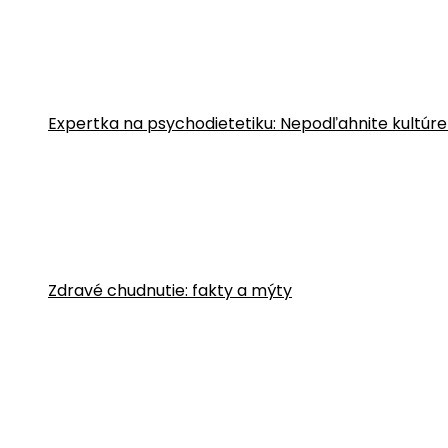
Expertka na psychodietetiku: Nepodľahnite kultúre
Zdravé chudnutie: fakty a mýty