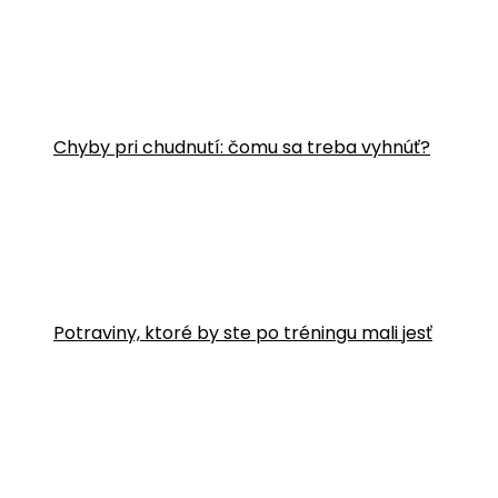
Chyby pri chudnutí: čomu sa treba vyhnúť?
Potraviny, ktoré by ste po tréningu mali jesť