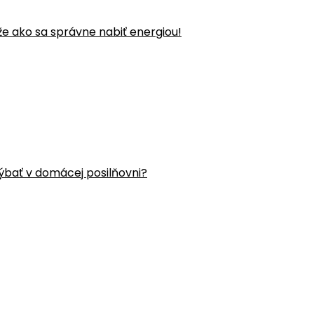
že ako sa správne nabiť energiou!
ýbať v domácej posilňovni?