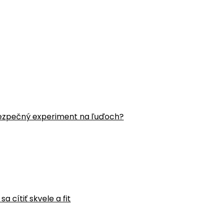
ezpečný experiment na ľuďoch?
 cítiť skvele a fit