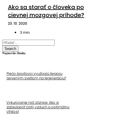
Ako sa starať o človeka po
cievnej mozgovej príhode?
23. 10. 2020
3
min.
Search
Najnovšie články
Prečo športovci využívajú terapiu
červeným svetlom na regeneráciu?
Vykurovanie ničí sliznice. Ako si
zabezpečiť čistý vzduch a optimálnu
vlhkosť