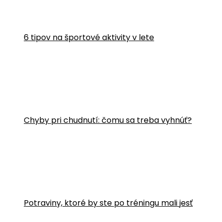
6 tipov na športové aktivity v lete
Chyby pri chudnutí: čomu sa treba vyhnúť?
Potraviny, ktoré by ste po tréningu mali jesť