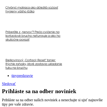
Chránič matraca ako dôležitá súčasť
hygieny vášho lôžka
Priberáte z „nervov“? Prečo cvičenie na
kortizolové brucho nefunguje a ako ho
skutočne poraziť
Bielkovinový „Cortisol-Reset“ tanier:
Rýchle raňajky, ktoré zastavia ukladanie
tuku na bruchu
tipypredzravie
Sledovať
Prihláste sa na odber noviniek
Prihláste sa na odber našich noviniek a nenechajte si ujsť najnovšie
tipy pre vaše zdravie.