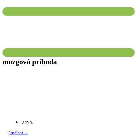
mozgová príhoda
3
min.
Prečítať →