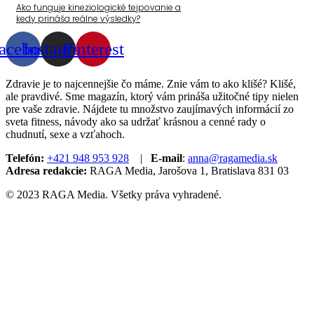
Ako funguje kineziologické tejpovanie a
kedy prináša reálne výsledky?
acebook
Instagram
Pinterest
Zdravie je to najcennejšie čo máme. Znie vám to ako klišé? Klišé,
ale pravdivé. Sme magazín, ktorý vám prináša užitočné tipy nielen
pre vaše zdravie. Nájdete tu množstvo zaujímavých informácií zo
sveta fitness, návody ako sa udržať krásnou a cenné rady o
chudnutí, sexe a vzťahoch.
Telefón:
+421 948 953 928
|
E-mail
:
anna@ragamedia.sk
Adresa redakcie:
RAGA Media, Jarošova 1, Bratislava 831 03
© 2023 RAGA Media. Všetky práva vyhradené.