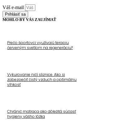
Váš e-mail
Prihlásiť sa
MOHLO BY VÁS ZAUJÍMAŤ
Prečo športovci využívajú terapiu
červeným svetlom na regeneráciu?
Vykurovanie ničí sliznice. Ako si
zabezpečiť čistý vzduch a optimálnu
vlhkosť
Chránič matraca ako dôležitá súčasť
hygieny vášho lôžka