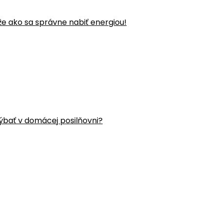
že ako sa správne nabiť energiou!
ýbať v domácej posilňovni?