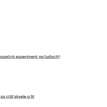
ezpečný experiment na ľuďoch?
 cítiť skvele a fit