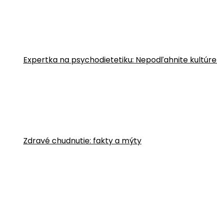
Expertka na psychodietetiku: Nepodľahnite kultúre
Zdravé chudnutie: fakty a mýty