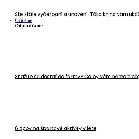
Ste stále vyčerpaní a unavení. Táto kniha vám uká
Cvičenie
Odporúčame
Snažíte sa dostať do formy? Čo by vám nemalo ch
6 tipov na športové aktivity v lete