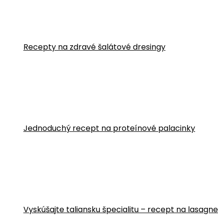
Recepty na zdravé šalátové dresingy
Jednoduchý recept na proteínové palacinky
Vyskúšajte taliansku špecialitu – recept na lasa