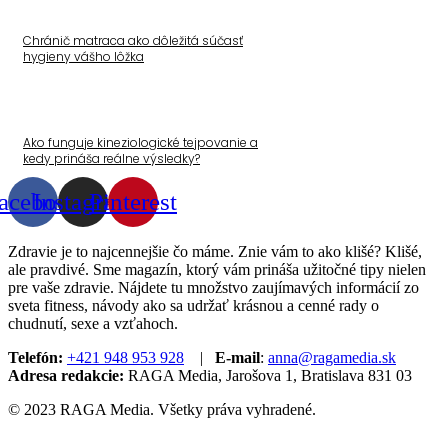
Chránič matraca ako dôležitá súčasť
hygieny vášho lôžka
Ako funguje kineziologické tejpovanie a
kedy prináša reálne výsledky?
acebook
Instagram
Pinterest
Zdravie je to najcennejšie čo máme. Znie vám to ako klišé? Klišé,
ale pravdivé. Sme magazín, ktorý vám prináša užitočné tipy nielen
pre vaše zdravie. Nájdete tu množstvo zaujímavých informácií zo
sveta fitness, návody ako sa udržať krásnou a cenné rady o
chudnutí, sexe a vzťahoch.
Telefón:
+421 948 953 928
|
E-mail
:
anna@ragamedia.sk
Adresa redakcie:
RAGA Media, Jarošova 1, Bratislava 831 03
© 2023 RAGA Media. Všetky práva vyhradené.