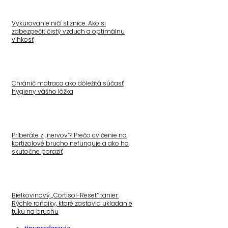
Vykurovanie ničí sliznice. Ako si
zabezpečiť čistý vzduch a optimálnu
vlhkosť
Chránič matraca ako dôležitá súčasť
hygieny vášho lôžka
Priberáte z „nervov“? Prečo cvičenie na
kortizolové brucho nefunguje a ako ho
skutočne poraziť
Bielkovinový „Cortisol-Reset“ tanier:
Rýchle raňajky, ktoré zastavia ukladanie
tuku na bruchu