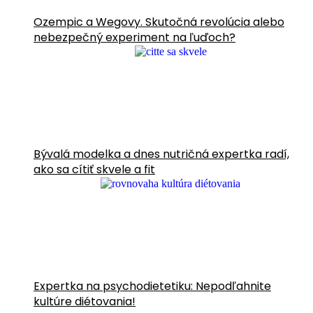
Ozempic a Wegovy. Skutočná revolúcia alebo
nebezpečný experiment na ľuďoch?
Bývalá modelka a dnes nutričná expertka radí,
ako sa cítiť skvele a fit
Expertka na psychodietetiku: Nepodľahnite
kultúre diétovania!