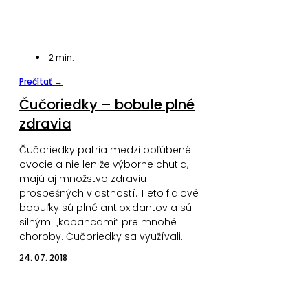
2
min.
Prečítať →
Čučoriedky – bobule plné
zdravia
Čučoriedky patria medzi obľúbené
ovocie a nie len že výborne chutia,
majú aj množstvo zdraviu
prospešných vlastností. Tieto fialové
bobuľky sú plné antioxidantov a sú
silnými „kopancami“ pre mnohé
choroby. Čučoriedky sa využívali…
24. 07. 2018