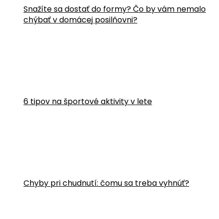
Snažíte sa dostať do formy? Čo by vám nemalo
chýbať v domácej posilňovni?
6 tipov na športové aktivity v lete
Chyby pri chudnutí: čomu sa treba vyhnúť?