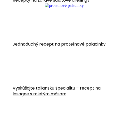
Recepty na zdravé šalátové dresingy
Jednoduchý recept na proteínové palacinky
Vyskúšajte taliansku špecialitu – recept na
lasagne s mletým mäsom