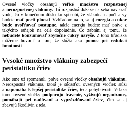
Ovsené vločky obsahujú
veľké množstvo rozpustenej
a nerozpustenej vlákniny
. Tá rozpustná dokáže na seba naviazať
vodu, čo v konečnom dôsledku spôsobí, že vláknina napučí a vy
budete
mať pocit plnosti
. Vzhľadom na to, sa aj
energia a cukor
bude uvoľňovať postupne
, takže energiu budete mať práve z
takýchto raňajok na celé dopoludnie. Čo zabráni aj tomu, že
nebudete konzumovať zbytočné cukry navyše
. Z toho hľadiska
môžeme hovoriť o tom, že slúžia ako
pomoc pri redukcii
hmotnosti
.
Vysoké množstvo vlákniny zabezpečí
peristaltiku čriev
Ako sme už spomenuli, práve ovsené vločky
obsahujú vlákninu
.
Nerozpustná vláknina, ktorá je súčasťou ovsených vločiek slúži
a
napomáha k lepšej peristaltike čriev
, teda pohyblivosti. Vďaka
tomu ovsené vločky
podporujú trávenie, vyživujú organizmus,
pomáhajú pri nadúvaní a vyprázdňovaní čriev
, čím sa aj
zbavujú škodlivín z tela.