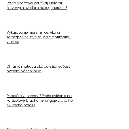
Prečo športovci využívajú terapiu
červeným svetlom na regeneráciu?
Vykurovanie ničí sliznice. Ako si
zabezpečiť čistý vzduch a optimálnu
vlhkosť
Chránič matraca ako dôležitá súčasť
hygieny vášho lôžka
Priberáte z „nervov“? Prečo cvičenie na
kortizolové brucho nefunguje a ako ho
skutočne poraziť