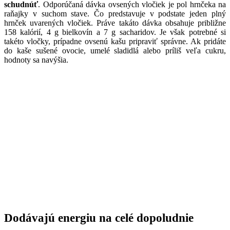
schudnúť
. Odporúčaná dávka ovsených vločiek je pol hrnčeka na
raňajky v suchom stave. Čo predstavuje v podstate jeden plný
hrnček uvarených vločiek. Práve takáto dávka obsahuje približne
158 kalórií, 4 g bielkovín a 7 g sacharidov. Je však potrebné si
takéto vločky, prípadne ovsenú kašu pripraviť správne. Ak pridáte
do kaše sušené ovocie, umelé sladidlá alebo príliš veľa cukru,
hodnoty sa navýšia.
Dodávajú energiu na celé dopoludnie