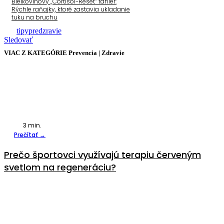
Bielkovinový „Cortisol-Reset“ tanier:
Rýchle raňajky, ktoré zastavia ukladanie
tuku na bruchu
tipypredzravie
Sledovať
VIAC Z KATEGÓRIE
Prevencia
|
Zdravie
3
min.
Prečítať →
Prečo športovci využívajú terapiu červeným
svetlom na regeneráciu?