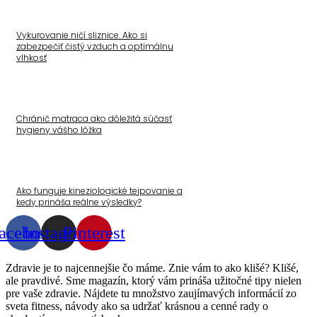
Vykurovanie ničí sliznice. Ako si
zabezpečiť čistý vzduch a optimálnu
vlhkosť
Chránič matraca ako dôležitá súčasť
hygieny vášho lôžka
Ako funguje kineziologické tejpovanie a
kedy prináša reálne výsledky?
acebook
Instagram
Pinterest
Zdravie je to najcennejšie čo máme. Znie vám to ako klišé? Klišé,
ale pravdivé. Sme magazín, ktorý vám prináša užitočné tipy nielen
pre vaše zdravie. Nájdete tu množstvo zaujímavých informácií zo
sveta fitness, návody ako sa udržať krásnou a cenné rady o