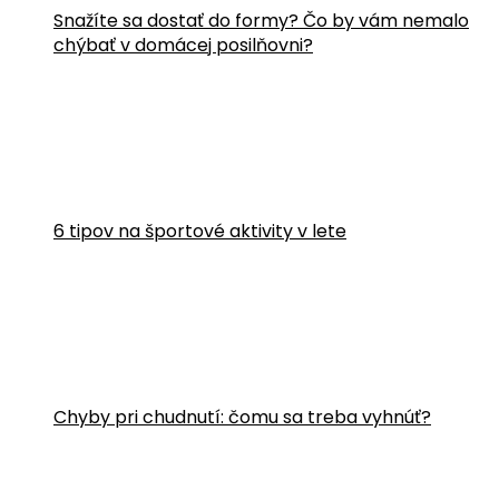
Snažíte sa dostať do formy? Čo by vám nemalo
chýbať v domácej posilňovni?
6 tipov na športové aktivity v lete
Chyby pri chudnutí: čomu sa treba vyhnúť?