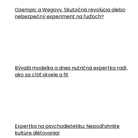
Ozempic a Wegovy. Skutočná revolúcia alebo
nebezpečný experiment na ľuďoch?
Bývalá modelka a dnes nutričná expertka radí,
ako sa cítiť skvele a fit
Expertka na psychodietetiku: Nepodľahnite
kultúre diétovania!