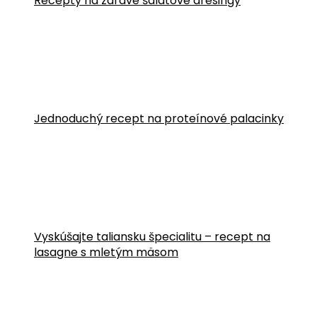
Recepty na zdravé šalátové dresingy
Jednoduchý recept na proteínové palacinky
Vyskúšajte taliansku špecialitu – recept na
lasagne s mletým mäsom