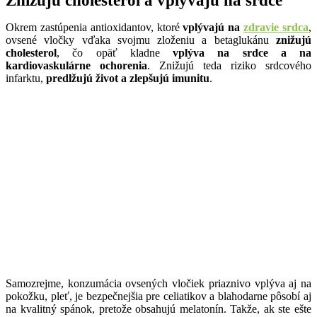
Znižujú cholesterol a vplyvajú na srdce
Okrem zastúpenia antioxidantov, ktoré
vplývajú na
zdravie srdca
,
ovsené vločky vďaka svojmu zloženiu a betaglukánu
znižujú
cholesterol
, čo opäť kladne
vplýva na srdce a na
kardiovaskulárne ochorenia
. Znižujú teda riziko srdcového
infarktu,
predlžujú život a zlepšujú imunitu
.
Samozrejme, konzumácia ovsených vločiek priaznivo vplýva aj na
pokožku, pleť, je bezpečnejšia pre celiatikov a blahodarne pôsobí aj
na kvalitný spánok, pretože obsahujú melatonín. Takže, ak ste ešte