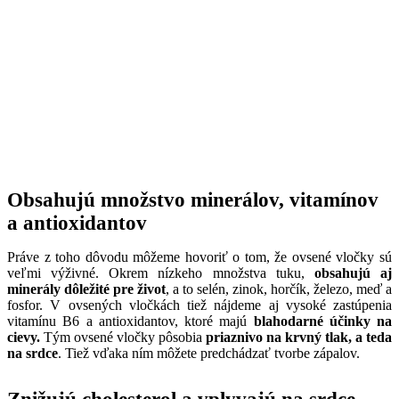
Obsahujú množstvo minerálov, vitamínov
a antioxidantov
Práve z toho dôvodu môžeme hovoriť o tom, že ovsené vločky sú
veľmi výživné. Okrem nízkeho množstva tuku,
obsahujú aj
minerály dôležité pre život
, a to selén, zinok, horčík, železo, meď a
fosfor. V ovsených vločkách tiež nájdeme aj vysoké zastúpenia
vitamínu B6 a antioxidantov, ktoré majú
blahodarné účinky na
cievy.
Tým ovsené vločky pôsobia
priaznivo na krvný tlak, a teda
na srdce
. Tiež vďaka ním môžete predchádzať tvorbe zápalov.