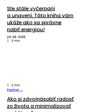
Ste stále vyčerpaní
a unavení. Táto kniha vám
ukáže ako sa správne
nabiť energiou!
24. 06. 2025
3
min.
2
min.
Prečítať →
Ako si zdvojnásobiť radosť
zo života a minimalizovať