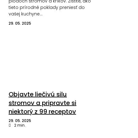
plodoch stromov a kríkov. Zistite, ako
tieto prírodné poklady preniesť do
vašej kuchyne…
29. 05. 2025
Objavte liečivú silu
stromov a pripravte si
niektorý z 99 receptov
29. 05. 2025
2
min.