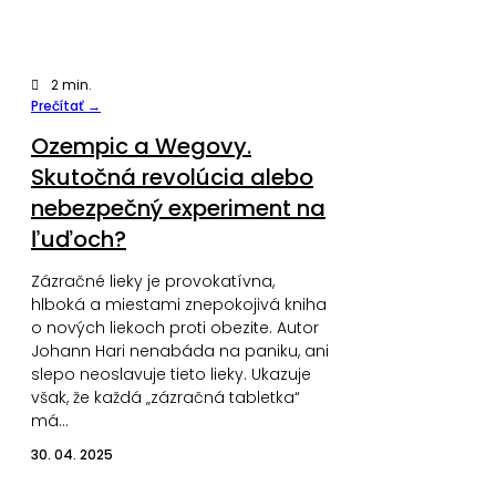
2
min.
Prečítať →
Ozempic a Wegovy.
Skutočná revolúcia alebo
nebezpečný experiment na
ľuďoch?
Zázračné lieky je provokatívna,
hlboká a miestami znepokojivá kniha
o nových liekoch proti obezite. Autor
Johann Hari nenabáda na paniku, ani
slepo neoslavuje tieto lieky. Ukazuje
však, že každá „zázračná tabletka“
má…
30. 04. 2025