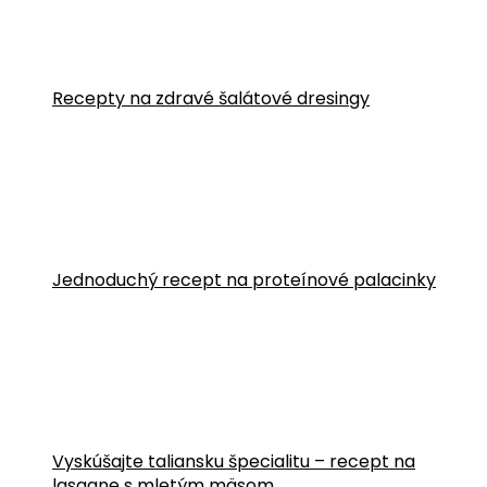
Recepty na zdravé šalátové dresingy
Jednoduchý recept na proteínové palacinky
Vyskúšajte taliansku špecialitu – recept na
lasagne s mletým mäsom