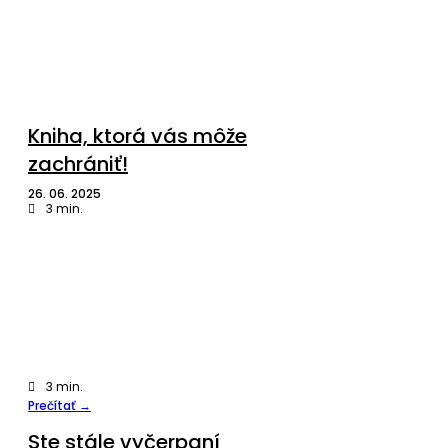
Kniha, ktorá vás môže
zachrániť!
26. 06. 2025
3
min.
3
min.
Prečítať →
Ste stále vyčerpaní