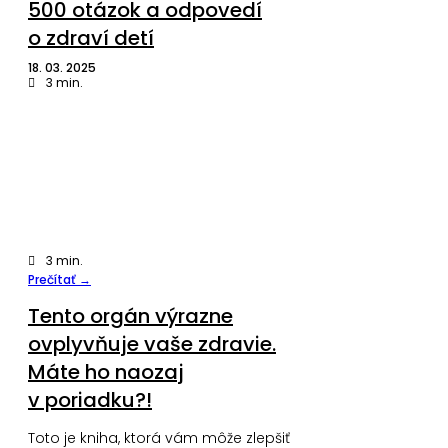
500 otázok a odpovedí
o zdraví detí
18. 03. 2025
3
min.
3
min.
Prečítať →
Tento orgán výrazne
ovplyvňuje vaše zdravie.
Máte ho naozaj
v poriadku?!
Toto je kniha, ktorá vám môže zlepšiť