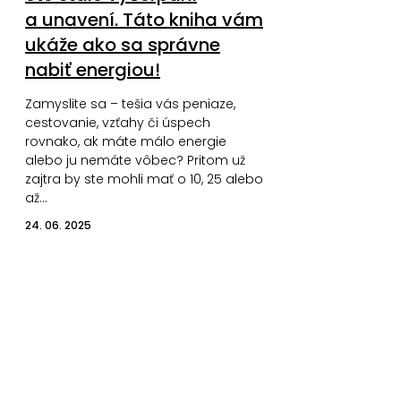
a unavení. Táto kniha vám
ukáže ako sa správne
nabiť energiou!
Zamyslite sa – tešia vás peniaze,
cestovanie, vzťahy či úspech
rovnako, ak máte málo energie
alebo ju nemáte vôbec? Pritom už
zajtra by ste mohli mať o 10, 25 alebo
až…
24. 06. 2025