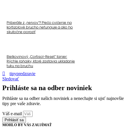
Priberáte z „nervov“? Prečo cvičenie na
kortizolové brucho nefunguje a ako ho
skutočne poraziť
Bielkovinový „Cortisol-Reset“ tanier:
Rýchle raňajky, ktoré zastavia ukladanie
tuku na bruchu
tipypredzravie
Sledovať
Prihláste sa na odber noviniek
Prihláste sa na odber našich noviniek a nenechajte si ujsť najnovšie
tipy pre vaše zdravie.
Váš e-mail
Prihlásiť sa
MOHLO BY VÁS ZAUJÍMAŤ