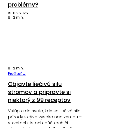
problémy?
19. 06. 2025
2
min.
2
min.
Prečítať →
Objavte liečivú silu
stromov a pripravte si
niektorý z 99 receptov
Vstúpte do sveta, kde sa liečivá sila
prírody skrýva vysoko nad zemou –
v kvetoch, listoch, púčikoch či