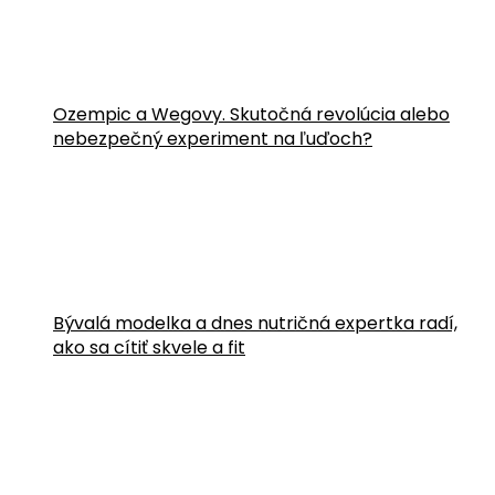
Ozempic a Wegovy. Skutočná revolúcia alebo
nebezpečný experiment na ľuďoch?
Bývalá modelka a dnes nutričná expertka radí,
ako sa cítiť skvele a fit