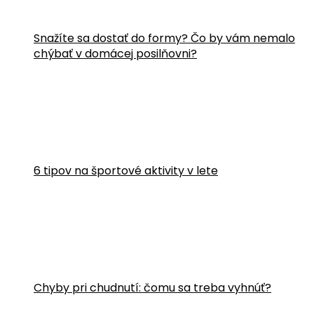
Snažíte sa dostať do formy? Čo by vám nemalo
chýbať v domácej posilňovni?
6 tipov na športové aktivity v lete
Chyby pri chudnutí: čomu sa treba vyhnúť?