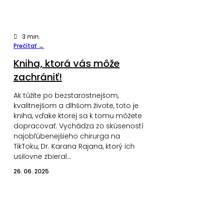
3
min.
Prečítať →
Kniha, ktorá vás môže
zachrániť!
Ak túžite po bezstarostnejšom,
kvalitnejšom a dlhšom živote, toto je
kniha, vďake ktorej sa k tomu môžete
dopracovať. Vychádza zo skúseností
najobľúbenejšieho chirurga na
TikToku, Dr. Karana Rajana, ktorý ich
usilovne zbieral…
26. 06. 2025