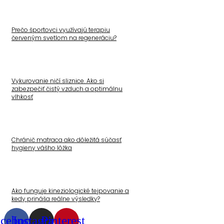
Prečo športovci využívajú terapiu
červeným svetlom na regeneráciu?
Vykurovanie ničí sliznice. Ako si
zabezpečiť čistý vzduch a optimálnu
vlhkosť
Chránič matraca ako dôležitá súčasť
hygieny vášho lôžka
Ako funguje kineziologické tejpovanie a
kedy prináša reálne výsledky?
acebook
Instagram
Pinterest