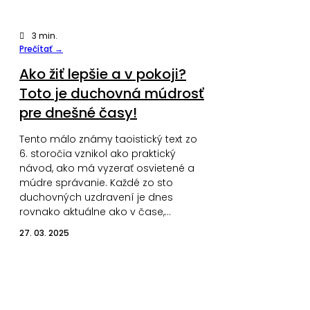
3
min.
Prečítať →
Ako žiť lepšie a v pokoji?
Toto je duchovná múdrosť
pre dnešné časy!
Tento málo známy taoistický text zo
6. storočia vznikol ako praktický
návod, ako má vyzerať osvietené a
múdre správanie. Každé zo sto
duchovných uzdravení je dnes
rovnako aktuálne ako v čase,…
27. 03. 2025