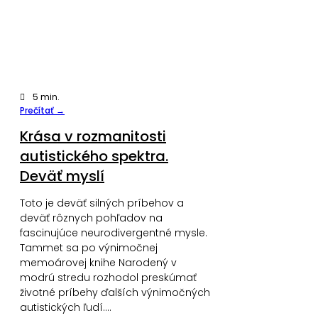
5
min.
Prečítať →
Krása v rozmanitosti
autistického spektra.
Deväť myslí
Toto je deväť silných príbehov a
deväť rôznych pohľadov na
fascinujúce neurodivergentné mysle.
Tammet sa po výnimočnej
memoárovej knihe Narodený v
modrú stredu rozhodol preskúmať
životné príbehy ďalších výnimočných
autistických ľudí.…