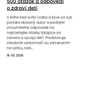
500 otázok a odpovedí
o zdraví detí
V knihe Keď svrbí voška a kýve sa zub
ponúka skúsený autor a pediater
zrozumiteľné odpovede na
najčastejšie otázky týkajúce sa
zdravia a vývoja detí. Predstavuje
zásobník vedomostí so zameraním
na výživu, rast,…
18. 03. 2025