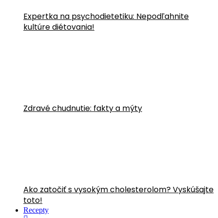
Expertka na psychodietetiku: Nepodľahnite
kultúre diétovania!
Zdravé chudnutie: fakty a mýty
Ako zatočiť s vysokým cholesterolom? Vyskúšajte
toto!
Recepty