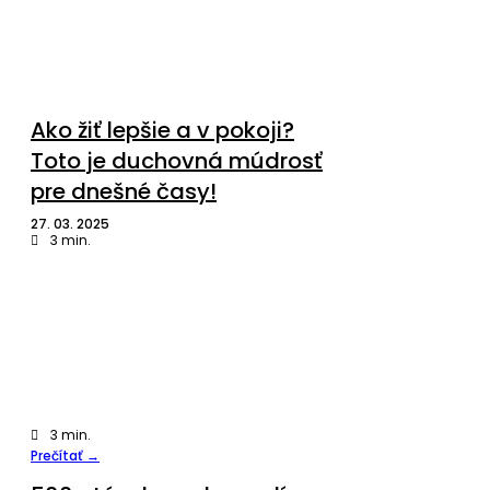
Ako žiť lepšie a v pokoji?
Toto je duchovná múdrosť
pre dnešné časy!
27. 03. 2025
3
min.
3
min.
Prečítať →