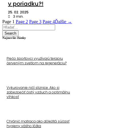
v poriadku?!
25. 02. 2025
3
min.
Page
1
Page
2
Page
3
Page
4
Ďalšie →
Search
Najnovšie články
Prečo športovci využívajú terapiu
červeným svetlom na regeneráciu?
Vykurovanie ničí sliznice. Ako si
zabezpečiť čistý vzduch a optimálnu
vlhkosť
Chránič matraca ako dôležitá súčasť
hygieny vášho lôžka