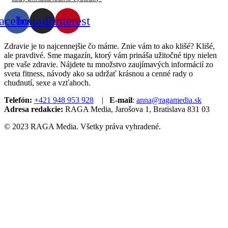
acebook
Instagram
Pinterest
Zdravie je to najcennejšie čo máme. Znie vám to ako klišé? Klišé,
ale pravdivé. Sme magazín, ktorý vám prináša užitočné tipy nielen
pre vaše zdravie. Nájdete tu množstvo zaujímavých informácií zo
sveta fitness, návody ako sa udržať krásnou a cenné rady o
chudnutí, sexe a vzťahoch.
Telefón:
+421 948 953 928
|
E-mail
:
anna@ragamedia.sk
Adresa redakcie:
RAGA Media, Jarošova 1, Bratislava 831 03
© 2023 RAGA Media. Všetky práva vyhradené.