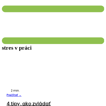
stres v práci
2
min.
Prečítať →
4 tipy, ako zvládať