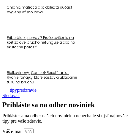
Chránič matraca ako dôležitá súčasť
hygieny vášho lôžka
Priberáte z „nervov“? Prečo cvičenie na
kortizolové brucho nefunguje a ako ho
skutočne poraziť
Bielkovinový „Cortisol-Reset“ tanier:
Rýchle raňajky, ktoré zastavia ukladanie
tuku na bruchu
tipypredzravie
Sledovať
Prihláste sa na odber noviniek
Prihláste sa na odber našich noviniek a nenechajte si ujsť najnovšie
tipy pre vaše zdravie.
Váš e-mail