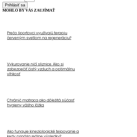
Prihlásiť sa
MOHLO BY VÁS ZAUJÍMAŤ
Prečo športovci využívajú terapiu
červeným svetlom na regeneráciu?
Vykurovanie ničí sliznice. Ako si
zabezpečiť čistý vzduch a optimálnu
vlhkosť
Chránič matraca ako dôležitá súčasť
hygieny vášho lôžka
Ako funguje kineziologické tejpovanie a
kedy prináša reálne výsledky?