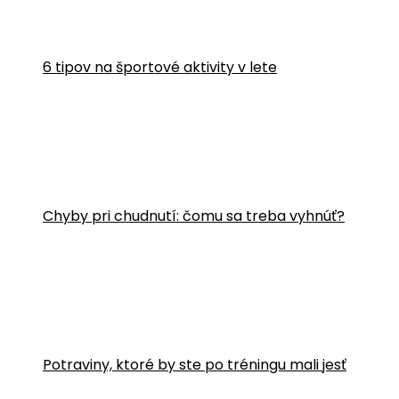
6 tipov na športové aktivity v lete
Chyby pri chudnutí: čomu sa treba vyhnúť?
Potraviny, ktoré by ste po tréningu mali jesť