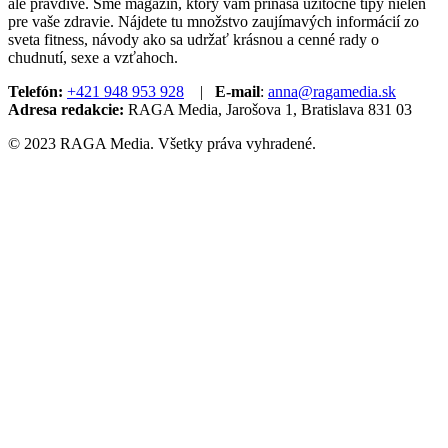
ale pravdivé. Sme magazín, ktorý vám prináša užitočné tipy nielen
pre vaše zdravie. Nájdete tu množstvo zaujímavých informácií zo
sveta fitness, návody ako sa udržať krásnou a cenné rady o
chudnutí, sexe a vzťahoch.
Telefón:
+421 948 953 928
|
E-mail
:
anna@ragamedia.sk
Adresa redakcie:
RAGA Media, Jarošova 1, Bratislava 831 03
© 2023 RAGA Media. Všetky práva vyhradené.