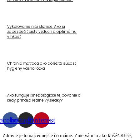
Vykurovanie ničí sliznice. Ako si
zabezpečiť čistý vzduch a optimálnu
vlhkosť
Chránič matraca ako dôležitá súčasť
hygieny vášho lôžka
Ako funguje kineziologické tejpovanie a
kedy prináša reálne výsledky?
acebook
Instagram
Pinterest
Zdravie je to najcennejšie čo máme. Znie vám to ako klišé? Klišé,