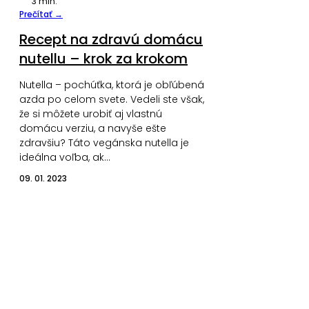
3
min.
Prečítať →
Recept na zdravú domácu
nutellu – krok za krokom
Nutella – pochúťka, ktorá je obľúbená
azda po celom svete. Vedeli ste však,
že si môžete urobiť aj vlastnú
domácu verziu, a navyše ešte
zdravšiu? Táto vegánska nutella je
ideálna voľba, ak…
09. 01. 2023