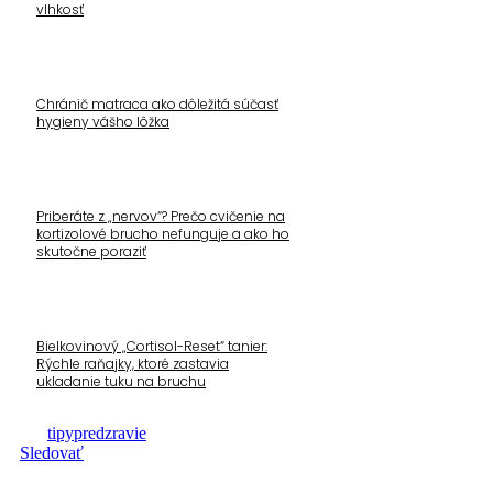
vlhkosť
Chránič matraca ako dôležitá súčasť
hygieny vášho lôžka
Priberáte z „nervov“? Prečo cvičenie na
kortizolové brucho nefunguje a ako ho
skutočne poraziť
Bielkovinový „Cortisol-Reset“ tanier:
Rýchle raňajky, ktoré zastavia
ukladanie tuku na bruchu
tipypredzravie
Sledovať