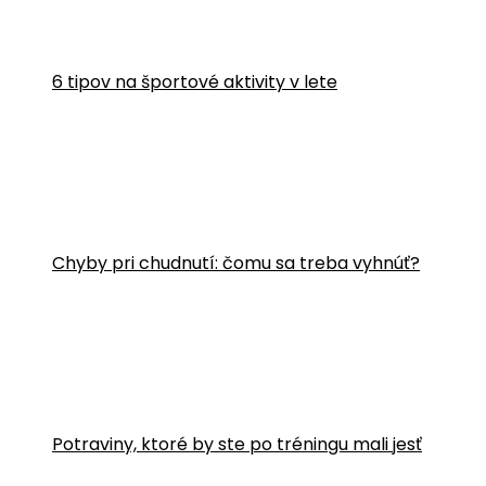
6 tipov na športové aktivity v lete
Chyby pri chudnutí: čomu sa treba vyhnúť?
Potraviny, ktoré by ste po tréningu mali jesť