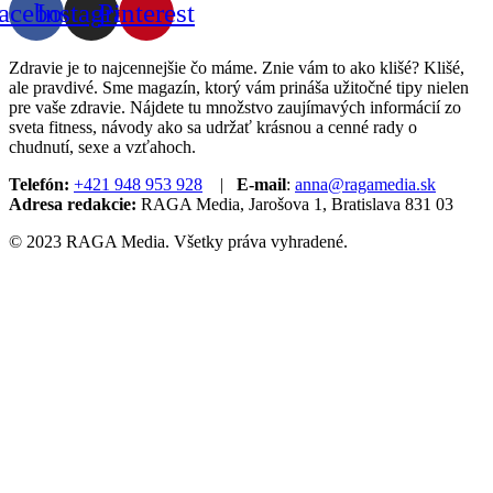
acebook
Instagram
Pinterest
Zdravie je to najcennejšie čo máme. Znie vám to ako klišé? Klišé,
ale pravdivé. Sme magazín, ktorý vám prináša užitočné tipy nielen
pre vaše zdravie. Nájdete tu množstvo zaujímavých informácií zo
sveta fitness, návody ako sa udržať krásnou a cenné rady o
chudnutí, sexe a vzťahoch.
Telefón:
+421 948 953 928
|
E-mail
:
anna@ragamedia.sk
Adresa redakcie:
RAGA Media, Jarošova 1, Bratislava 831 03
© 2023 RAGA Media. Všetky práva vyhradené.