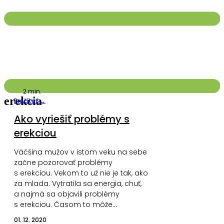
2
min.
erekcia
Prečítať →
Ako vyriešiť problémy s
erekciou
Väčšina mužov v istom veku na sebe
začne pozorovať problémy
s erekciou. Vekom to už nie je tak, ako
za mlada. Vytratila sa energia, chuť,
a najmä sa objavili problémy
s erekciou. Časom to môže…
01. 12. 2020