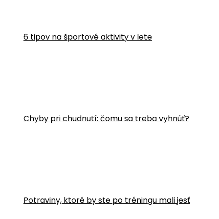
6 tipov na športové aktivity v lete
Chyby pri chudnutí: čomu sa treba vyhnúť?
Potraviny, ktoré by ste po tréningu mali jesť