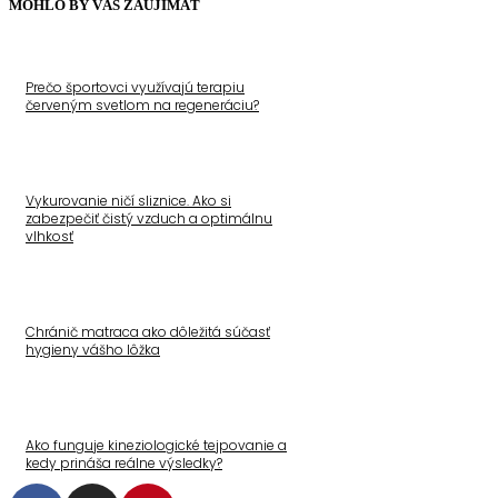
MOHLO BY VÁS ZAUJÍMAŤ
Prečo športovci využívajú terapiu
červeným svetlom na regeneráciu?
Vykurovanie ničí sliznice. Ako si
zabezpečiť čistý vzduch a optimálnu
vlhkosť
Chránič matraca ako dôležitá súčasť
hygieny vášho lôžka
Ako funguje kineziologické tejpovanie a
kedy prináša reálne výsledky?