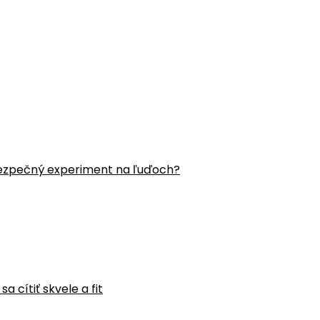
ezpečný experiment na ľuďoch?
 cítiť skvele a fit