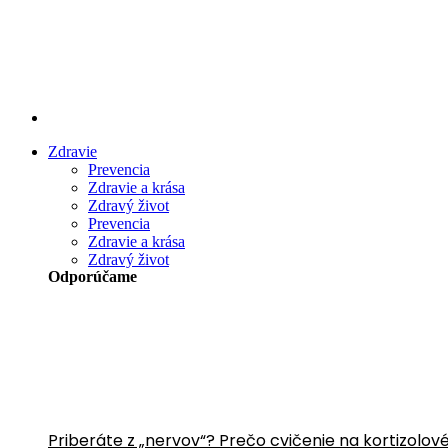
Preskočiť
na
obsah
Zdravie
Prevencia
Zdravie a krása
Zdravý život
Prevencia
Zdravie a krása
Zdravý život
Odporúčame
Priberáte z „nervov“? Prečo cvičenie na kortizolov