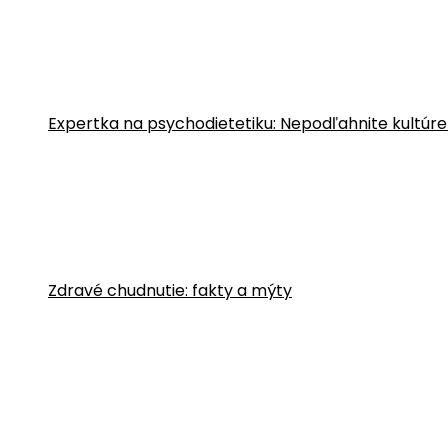
Expertka na psychodietetiku: Nepodľahnite kultúre
Zdravé chudnutie: fakty a mýty