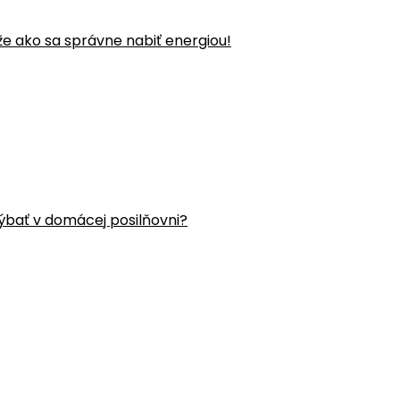
že ako sa správne nabiť energiou!
ýbať v domácej posilňovni?