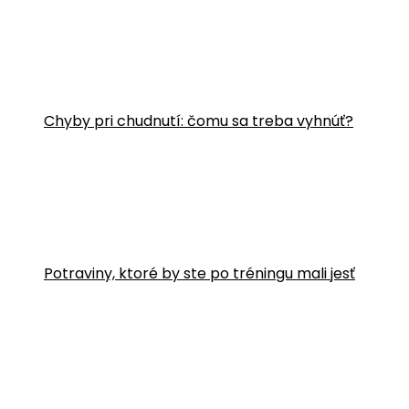
Chyby pri chudnutí: čomu sa treba vyhnúť?
Potraviny, ktoré by ste po tréningu mali jesť