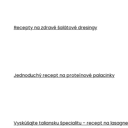
Recepty na zdravé šalátové dresingy
Jednoduchý recept na proteínové palacinky
Vyskúšajte taliansku špecialitu – recept na lasa