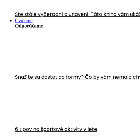
Ste stále vyčerpaní a unavení. Táto kniha vám uká
Cvičenie
Odporúčame
Snažíte sa dostať do formy? Čo by vám nemalo ch
6 tipov na športové aktivity v lete