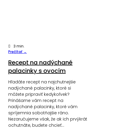
3
min.
Prečítať →
Recept na nadýchané
palacinky s ovocím
Hľadáte recept na najchutnejšie
nadýchané palacinky, ktoré si
môžete pripraviť kedykoľvek?
Prinášame vám recept na
nadýchané palacinky, ktoré vám
spríjemnia sobotňajšie ráno.
Nezaručujeme však, že ak ich prvýkrát
ochutnáte, budete chcieť…