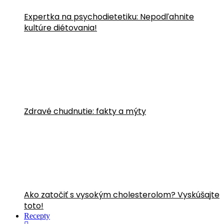
Expertka na psychodietetiku: Nepodľahnite
kultúre diétovania!
Zdravé chudnutie: fakty a mýty
Ako zatočiť s vysokým cholesterolom? Vyskúšajte
toto!
Recepty