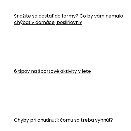
Snažíte sa dostať do formy? Čo by vám nemalo
chýbať v domácej posilňovni?
6 tipov na športové aktivity v lete
Chyby pri chudnutí: čomu sa treba vyhnúť?