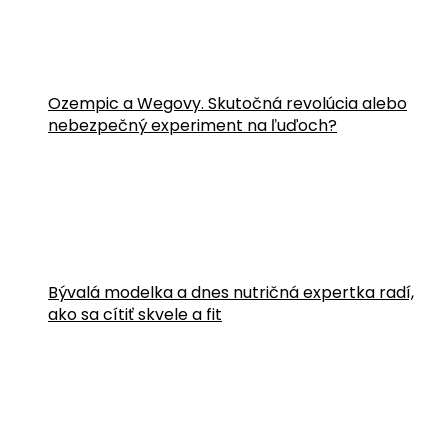
Ozempic a Wegovy. Skutočná revolúcia alebo
nebezpečný experiment na ľuďoch?
Bývalá modelka a dnes nutričná expertka radí,
ako sa cítiť skvele a fit