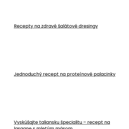
Recepty na zdravé šalátové dresingy
Jednoduchý recept na proteínové palacinky
Vyskúšajte taliansku špecialitu – recept na
lasagne s mletým mäsom