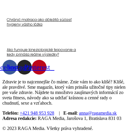
Chránič matraca ako dôležitá súčasť
hygieny vášho lôžka
Ako funguje kineziologické tejpovanie a
kedy prináša reálne výsledky?
acebook
Instagram
Pinterest
Zdravie je to najcennejšie čo máme. Znie vám to ako klišé? Klišé,
ale pravdivé. Sme magazín, ktorý vám prináša užitočné tipy nielen
pre vaše zdravie. Nájdete tu množstvo zaujímavých informácií zo
sveta fitness, návody ako sa udržať krásnou a cenné rady o
chudnutí, sexe a vzťahoch.
Telefón:
+421 948 953 928
|
E-mail
:
anna@ragamedia.sk
Adresa redakcie:
RAGA Media, Jarošova 1, Bratislava 831 03
© 2023 RAGA Media. Všetky práva vyhradené.