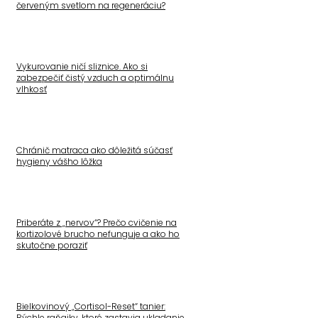
červeným svetlom na regeneráciu?
Vykurovanie ničí sliznice. Ako si
zabezpečiť čistý vzduch a optimálnu
vlhkosť
Chránič matraca ako dôležitá súčasť
hygieny vášho lôžka
Priberáte z „nervov“? Prečo cvičenie na
kortizolové brucho nefunguje a ako ho
skutočne poraziť
Bielkovinový „Cortisol-Reset“ tanier:
Rýchle raňajky, ktoré zastavia ukladanie