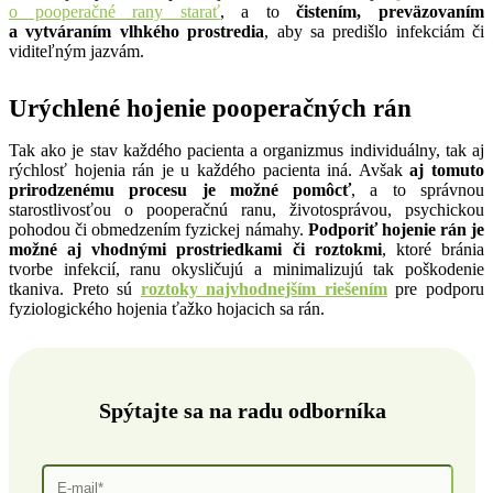
o pooperačné rany starať
, a to
čistením, preväzovaním
a vytváraním vlhkého prostredia
, aby sa predišlo infekciám či
viditeľným jazvám.
Urýchlené hojenie pooperačných rán
Tak ako je stav každého pacienta a organizmus individuálny, tak aj
rýchlosť hojenia rán je u každého pacienta iná. Avšak
aj tomuto
prirodzenému procesu je možné pomôcť
, a to správnou
starostlivosťou o pooperačnú ranu, životosprávou, psychickou
pohodou či obmedzením fyzickej námahy.
Podporiť hojenie rán je
možné aj vhodnými prostriedkami či roztokmi
, ktoré bránia
tvorbe infekcií, ranu okysličujú a minimalizujú tak poškodenie
tkaniva. Preto sú
roztoky najvhodnejším riešením
pre podporu
fyziologického hojenia ťažko hojacich sa rán.
Spýtajte sa na radu odborníka