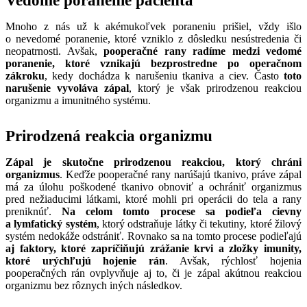
Vedomé poranenie pacienta
Mnoho z nás už k akémukoľvek poraneniu prišiel, vždy išlo
o nevedomé poranenie, ktoré vzniklo z dôsledku nesústredenia či
neopatrnosti. Avšak,
pooperačné rany radíme medzi vedomé
poranenie, ktoré vznikajú bezprostredne po operačnom
zákroku
, kedy dochádza k narušeniu tkaniva a ciev. Často
toto
narušenie vyvoláva zápal
, ktorý je však prirodzenou reakciou
organizmu a imunitného systému.
Prirodzená reakcia organizmu
Zápal je skutočne prirodzenou reakciou, ktorý chráni
organizmus
. Keďže pooperačné rany narúšajú tkanivo, práve zápal
má za úlohu poškodené tkanivo obnoviť a ochrániť organizmus
pred nežiaducimi látkami, ktoré mohli pri operácii do tela a rany
preniknúť.
Na celom tomto procese sa podieľa cievny
a lymfatický systém
, ktorý odstraňuje látky či tekutiny, ktoré žilový
systém nedokáže odstrániť. Rovnako sa na tomto procese podieľajú
aj faktory, ktoré zapríčiňujú zrážanie krvi a zložky imunity,
ktoré urýchľujú hojenie rán
. Avšak, rýchlosť hojenia
pooperačných rán ovplyvňuje aj to, či je zápal akútnou reakciou
organizmu bez rôznych iných následkov.