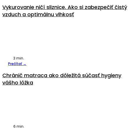
Vykurovanie ničí sliznice. Ako si zabezpečiť čistý
vzduch a optimálnu vlhkosť
3
min.
Prečítať →
Chránič matraca ako dôležitá súčasť hygieny
vášho lôžka
6
min.