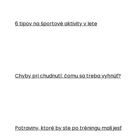
6 tipov na športové aktivity v lete
Chyby pri chudnutí: čomu sa treba vyhnúť?
Potraviny, ktoré by ste po tréningu mali jesť