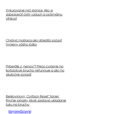
Vykurovanie ničí sliznice. Ako si
zabezpečiť čistý vzduch a optimálnu
vlhkosť
Chránič matraca ako dôležitá súčasť
hygieny vášho lôžka
Priberáte z „nervov“? Prečo cvičenie na
kortizolové brucho nefunguje a ako ho
skutočne poraziť
Bielkovinový „Cortisol-Reset“ tanier:
Rýchle raňajky, ktoré zastavia ukladanie
tuku na bruchu
tipypredzravie