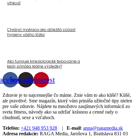
vlhkosť
Chránič matraca ako dôležitá súčasť
hygieny vášho lôžka
Ako funguje kineziologické tejpovanie a
kedy prináša reálne výsledky?
acebook
Instagram
Pinterest
Zdravie je to najcennejšie čo máme. Znie vám to ako klišé? Klišé,
ale pravdivé. Sme magazín, ktorý vám prináša užitočné tipy nielen
pre vaše zdravie. Nájdete tu množstvo zaujímavých informácií zo
sveta fitness, návody ako sa udržať krásnou a cenné rady o
chudnutí, sexe a vzťahoch.
Telefón:
+421 948 953 928
|
E-mail
:
anna@ragamedia.sk
Adresa redakcie:
RAGA Media, Jarošova 1, Bratislava 831 03