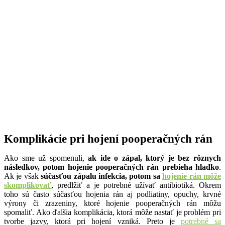
Komplikácie pri hojení pooperačných rán
Ako sme už spomenuli,
ak ide o zápal, ktorý je bez rôznych
následkov, potom hojenie pooperačných rán prebieha hladko
.
Ak je však
súčasťou zápalu infekcia, potom sa
hojenie rán môže
skomplikovať
, predlžiť a je potrebné užívať antibiotiká. Okrem
toho sú často súčasťou hojenia rán aj podliatiny, opuchy, krvné
výrony či zrazeniny, ktoré hojenie pooperačných rán môžu
spomaliť. Ako ďalšia komplikácia, ktorá môže nastať je problém pri
tvorbe jazvy, ktorá pri hojení vzniká. Preto je
potrebné sa