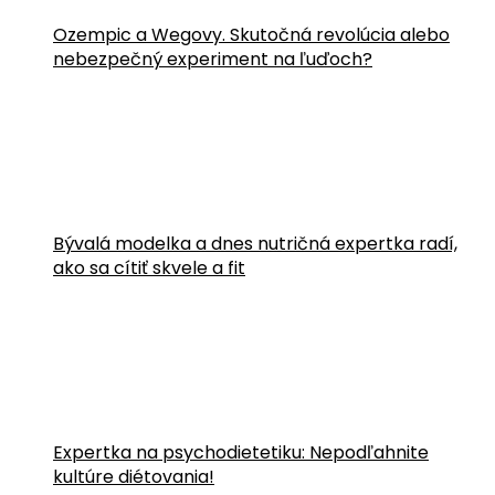
Ozempic a Wegovy. Skutočná revolúcia alebo
nebezpečný experiment na ľuďoch?
Bývalá modelka a dnes nutričná expertka radí,
ako sa cítiť skvele a fit
Expertka na psychodietetiku: Nepodľahnite
kultúre diétovania!