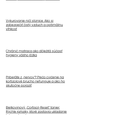
Vykurovanie ničí sliznice. Ako si
zabezpečiť čistý vzduch a optimálnu
vlhkosť
Chránič matraca ako dôležitá súčasť
hygieny vášho lôžka
Priberáte z „nervov“? Prečo cvičenie na
kortizolové brucho nefunguje a ako ho
skutočne poraziť
Bielkovinový „Cortisol-Reset“ tanier:
Rýchle raňajky, ktoré zastavia ukladanie