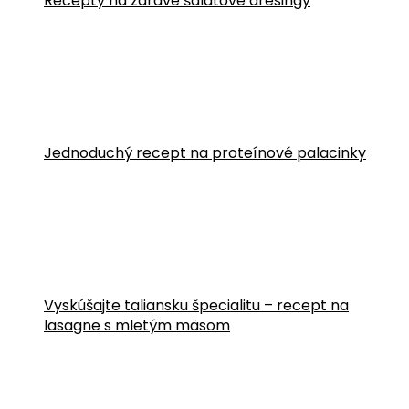
Recepty na zdravé šalátové dresingy
Jednoduchý recept na proteínové palacinky
Vyskúšajte taliansku špecialitu – recept na
lasagne s mletým mäsom