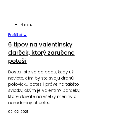
4
min.
Prečítať →
6 tipov na valentínsky
darček, ktorý zaručene
poteší
Dostali ste sa do bodu, kedy už
neviete, čím by ste svoju drahú
polovičku potešili práve na takéto
sviatky, akým je Valentín? Darčeky,
ktoré dávate na všetky meniny a
narodeniny chcete…
02. 02. 2021