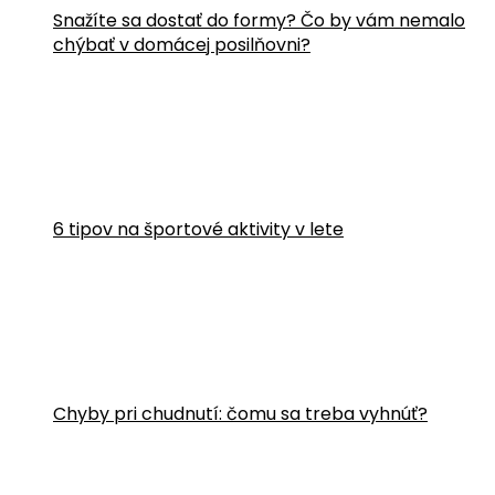
Snažíte sa dostať do formy? Čo by vám nemalo
chýbať v domácej posilňovni?
6 tipov na športové aktivity v lete
Chyby pri chudnutí: čomu sa treba vyhnúť?