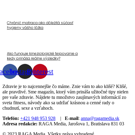
Chránič matraca ako dôležitá súčasť
hygieny vášho lôžka
Ako funguje kineziologické tejpovanie a
kedy prináša reálne výsledky?
acebook
Instagram
Pinterest
Zdravie je to najcennejšie čo máme. Znie vám to ako klišé? Klišé,
ale pravdivé. Sme magazín, ktorý vám prináša užitočné tipy nielen
pre vaše zdravie. Nájdete tu množstvo zaujímavých informácií zo
sveta fitness, návody ako sa udržať krásnou a cenné rady o
chudnutí, sexe a vzťahoch.
Telefón:
+421 948 953 928
|
E-mail
:
anna@ragamedia.sk
Adresa redakcie:
RAGA Media, Jarošova 1, Bratislava 831 03
© 2023 RAGA Media. Všetky práva vyhradené.