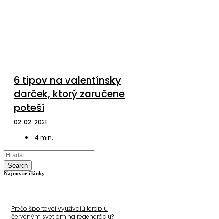
6 tipov na valentínsky
darček, ktorý zaručene
poteší
02. 02. 2021
4
min.
Search
Najnovšie články
Prečo športovci využívajú terapiu
červeným svetlom na regeneráciu?