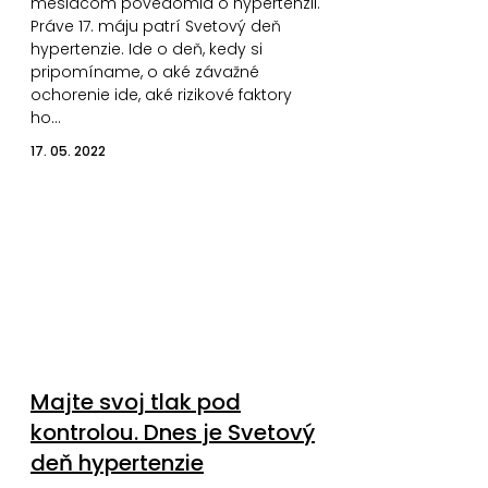
mesiacom povedomia o hypertenzii.
Práve 17. máju patrí Svetový deň
hypertenzie. Ide o deň, kedy si
pripomíname, o aké závažné
ochorenie ide, aké rizikové faktory
ho…
17. 05. 2022
Majte svoj tlak pod
kontrolou. Dnes je Svetový
deň hypertenzie