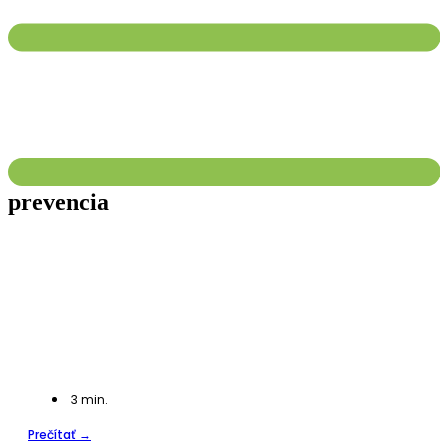
prevencia
3
min.
Prečítať →