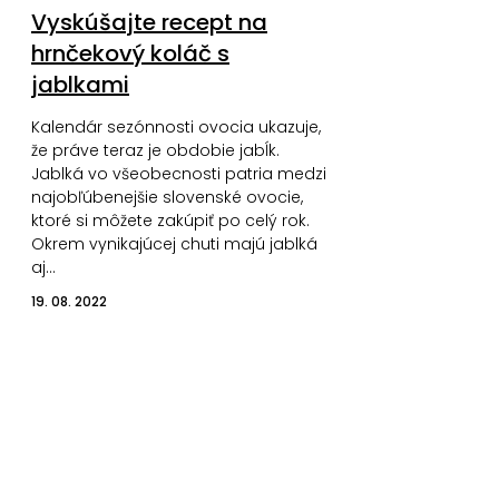
Vyskúšajte recept na
hrnčekový koláč s
jablkami
Kalendár sezónnosti ovocia ukazuje,
že práve teraz je obdobie jabĺk.
Jablká vo všeobecnosti patria medzi
najobľúbenejšie slovenské ovocie,
ktoré si môžete zakúpiť po celý rok.
Okrem vynikajúcej chuti majú jablká
aj…
19. 08. 2022