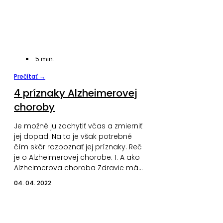
5
min.
Prečítať →
4 príznaky Alzheimerovej
choroby
Je možné ju zachytiť včas a zmierniť
jej dopad. Na to je však potrebné
čím skôr rozpoznať jej príznaky. Reč
je o Alzheimerovej chorobe. 1. A ako
Alzheimerova choroba Zdravie má…
04. 04. 2022