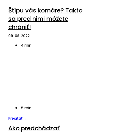
Štípu vás komáre? Takto
sa pred nimi môžete
chrániť!
09. 08. 2022
4
min.
5
min.
Prečítať →
Ako predchádzať