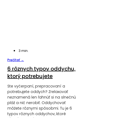
3
min.
Prečítať →
6 rôznych typov oddychu,
ktorý potrebujete
Ste vyčerpaní, prepracovaní a
potrebujete oddych? Zrelaxovať
neznamená len ľahnúť si na slnečnú
pláž a nič nerobiť. Oddychovať
môžete rôznymi spôsobmi. Tu je 6
typov rôznych oddychov, ktoré