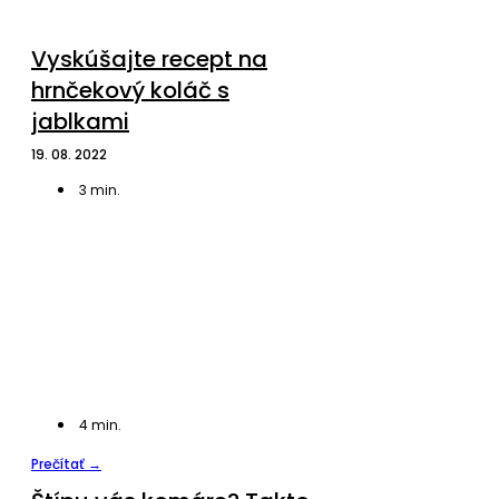
Vyskúšajte recept na
hrnčekový koláč s
jablkami
19. 08. 2022
3
min.
4
min.
Prečítať →