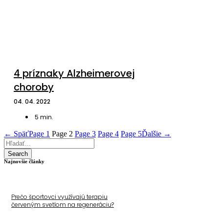
4 príznaky Alzheimerovej
choroby
04. 04. 2022
5
min.
← Späť
Page
1
Page
2
Page
3
Page
4
Page
5
Ďalšie →
Search
Najnovšie články
Prečo športovci využívajú terapiu
červeným svetlom na regeneráciu?