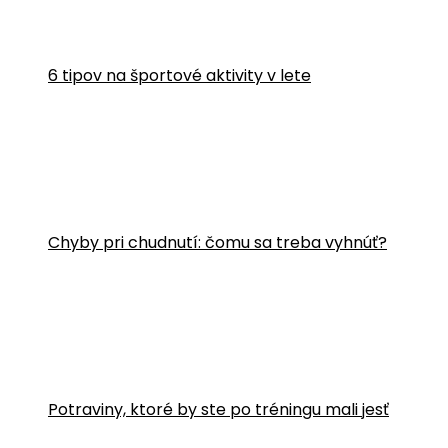
6 tipov na športové aktivity v lete
Chyby pri chudnutí: čomu sa treba vyhnúť?
Potraviny, ktoré by ste po tréningu mali jesť