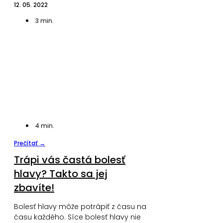
12. 05. 2022
3
min.
4
min.
Prečítať →
Trápi vás častá bolesť
hlavy? Takto sa jej
zbavíte!
Bolesť hlavy môže potrápiť z času na
času každého. Síce bolesť hlavy nie