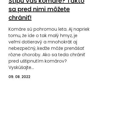
Štípu vás komáre? Takto
sa pred nimi môžete
chrániť!
Komáre sú pohromou leta. Aj napriek
tomu, že ide o tak malý hmyz, je
veľmi dotieravý a mnohokrát aj
nebezpečný, keďže môže prenášať
rôzne choroby. Ako sa teda chrániť
pred uštipnutím komárov?
Vyskúšajte…
09. 08. 2022