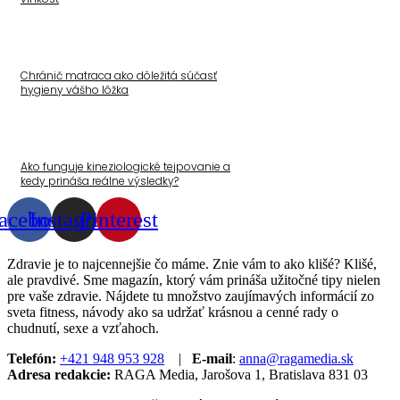
Chránič matraca ako dôležitá súčasť
hygieny vášho lôžka
Ako funguje kineziologické tejpovanie a
kedy prináša reálne výsledky?
acebook
Instagram
Pinterest
Zdravie je to najcennejšie čo máme. Znie vám to ako klišé? Klišé,
ale pravdivé. Sme magazín, ktorý vám prináša užitočné tipy nielen
pre vaše zdravie. Nájdete tu množstvo zaujímavých informácií zo
sveta fitness, návody ako sa udržať krásnou a cenné rady o
chudnutí, sexe a vzťahoch.
Telefón:
+421 948 953 928
|
E-mail
:
anna@ragamedia.sk
Adresa redakcie:
RAGA Media, Jarošova 1, Bratislava 831 03