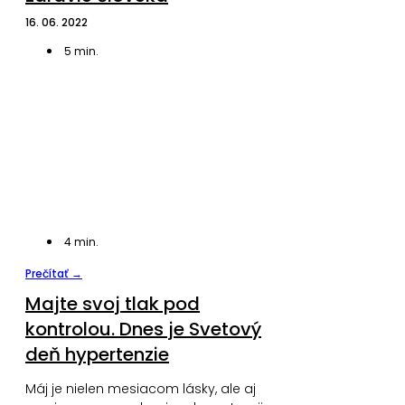
16. 06. 2022
5
min.
4
min.
Prečítať →
Majte svoj tlak pod
kontrolou. Dnes je Svetový
deň hypertenzie
Máj je nielen mesiacom lásky, ale aj