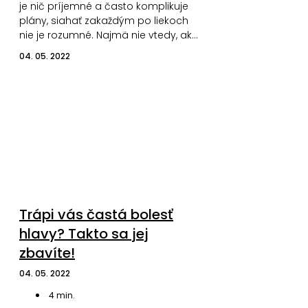
je nič príjemné a často komplikuje
plány, siahať zakaždým po liekoch
nie je rozumné. Najmä nie vtedy, ak…
04. 05. 2022
Trápi vás častá bolesť
hlavy? Takto sa jej
zbavíte!
04. 05. 2022
4
min.