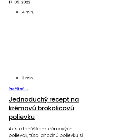
17. 05. 2022
4
min.
3
min.
Prečítať →
Jednoduchý recept na
krémovú brokolicovú
polievku
Ak ste fanúšikom krémových
polievok, túto lahodnú polievku si