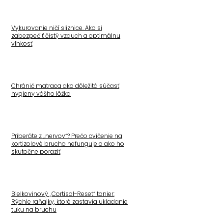
Vykurovanie ničí sliznice. Ako si
zabezpečiť čistý vzduch a optimálnu
vlhkosť
Chránič matraca ako dôležitá súčasť
hygieny vášho lôžka
Priberáte z „nervov“? Prečo cvičenie na
kortizolové brucho nefunguje a ako ho
skutočne poraziť
Bielkovinový „Cortisol-Reset“ tanier:
Rýchle raňajky, ktoré zastavia ukladanie
tuku na bruchu