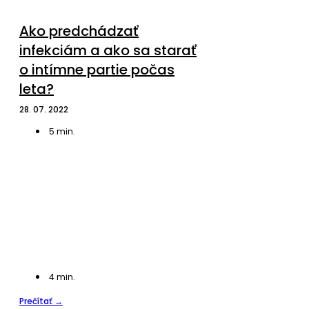
Ako predchádzať
infekciám a ako sa starať
o intímne partie počas
leta?
28. 07. 2022
5
min.
4
min.
Prečítať →