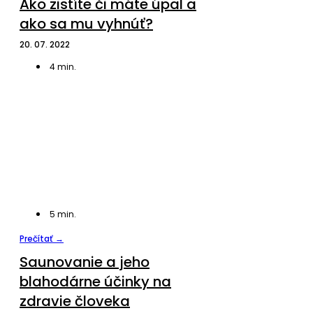
Ako zistíte či máte úpal a
ako sa mu vyhnúť?
20. 07. 2022
4
min.
5
min.
Prečítať →
Saunovanie a jeho
blahodárne účinky na
zdravie človeka